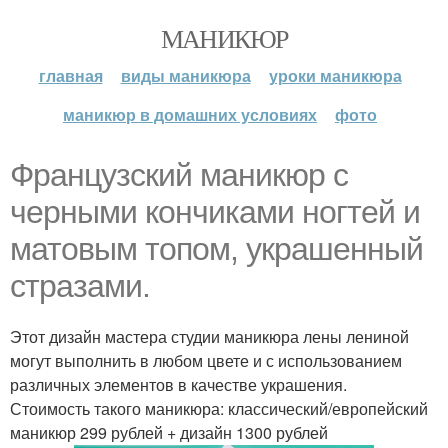
МАНИКЮР
главная
виды маникюра
уроки маникюра
маникюр в домашних условиях
фото
Французский маникюр с
черными кончиками ногтей и
матовым топом, украшенный
стразами.
Этот дизайн мастера студии маникюра лены лениной
могут выполнить в любом цвете и с использованием
различных элементов в качестве украшения.
Стоимость такого маникюра: классический/европейский
маникюр 299 рублей + дизайн 1300 рублей