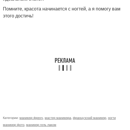
Помните, красота начинается с ногтей, а я помогу вам
этого достичь!
Категории:
маникюр френч
,
мастер маникюра
,
французский маникюр
,
ногти
маникюр фото
,
маникюр гель лаком