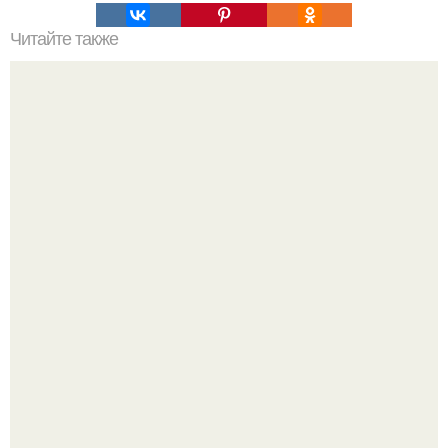
Читайте также
Как ухаживать за волосами и ногтями?
Подборка стильной школьной одежды для мальчиков с
WB.