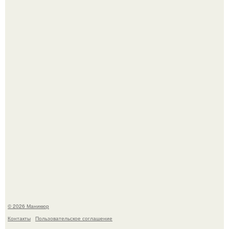
Скандинавский боб стал одной из тех летних стрижек,
которые выглядят очень просто.
Селена Гомес дала фанатам хоть какой-то повод
успокоиться на фоне всех разговоров о свадьбе Тейлор
свифт.
© 2026 Маникюр
Контакты
Пользовательское соглашение