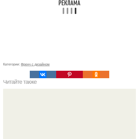
Категории:
Френч с дизайном
Читайте также
Цитаты про маникюр. 20 золотых цитат Коко шанель: