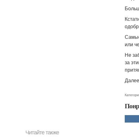
Больш
Кстат
одобр
Самые
или ч
Не за
за эт
притя
Далее
Категори
Понр
Читайте также