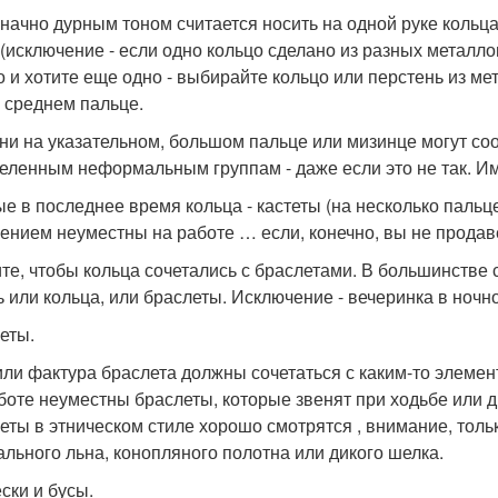
начно дурным тоном считается носить на одной руке кольца
 (исключение - если одно кольцо сделано из разных металло
о и хотите еще одно - выбирайте кольцо или перстень из мет
а среднем пальце.
ни на указательном, большом пальце или мизинце могут с
еленным неформальным группам - даже если это не так. Им
е в последнее время кольца - кастеты (на несколько пальц
ением неуместны на работе … если, конечно, вы не продав
те, чтобы кольца сочетались с браслетами. В большинстве 
ь или кольца, или браслеты. Исключение - вечеринка в ночн
еты.
или фактура браслета должны сочетаться с каким-то элемен
боте неуместны браслеты, которые звенят при ходьбе или д
еты в этническом стиле хорошо смотрятся , внимание, тольк
ального льна, конопляного полотна или дикого шелка.
ски и бусы.