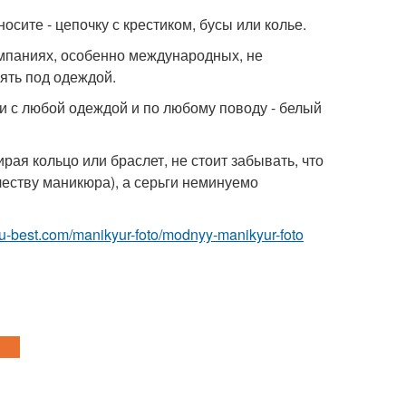
осите - цепочку с крестиком, бусы или колье.
компаниях, особенно международных, не
ять под одеждой.
 с любой одеждой и по любому поводу - белый
рая кольцо или браслет, не стоит забывать, что
честву маникюра), а серьги неминуемо
.ru-best.com/manikyur-foto/modnyy-manikyur-foto