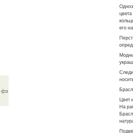
Одноз
цвета
кольц
его н
Перст
опред
Модны
украш
Следи
носит
⇦
Брасл
Цвет 
На ра
Брасл
натур
Подве