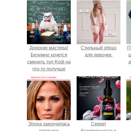
Дорогие мастера!
Стильный образ
П
Безумно хочется
для девочек.
сменить топ Kodi на
д
что-то получше
(Beautix, cnd, ..
Эпоха закончилась
Секрет
плотного
безупречности в