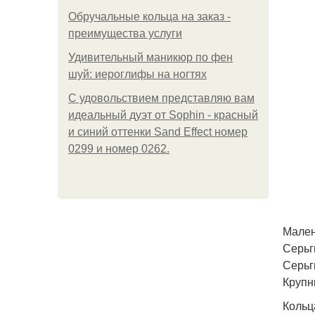
Обручальные кольца на заказ -
преимущества услуги
Удивительный маникюр по фен
шуй: иероглифы на ногтях
С удовольствием представляю вам
идеальный дуэт от Sophin - красный
и синий оттенки Sand Effect номер
0299 и номер 0262.
Мален
Серьг
Серьг
Крупн
Кольц