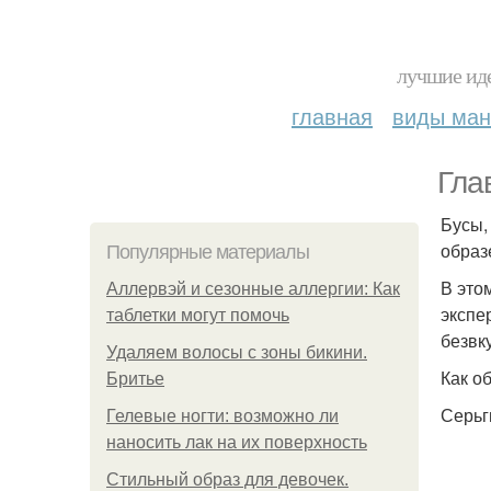
лучшие иде
главная
виды ма
Гла
Бусы,
образ
Популярные материалы
В это
Аллервэй и сезонные аллергии: Как
экспе
таблетки могут помочь
безвк
Удаляем волосы с зоны бикини.
Как об
Бритье
Серьг
Гелевые ногти: возможно ли
наносить лак на их поверхность
Стильный образ для девочек.