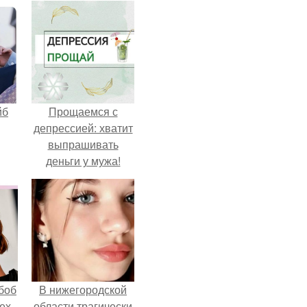
йб
Прощаемся с
депрессией: хватит
выпрашивать
деньги у мужа!
боб
В нижегородской
тех
области трагически