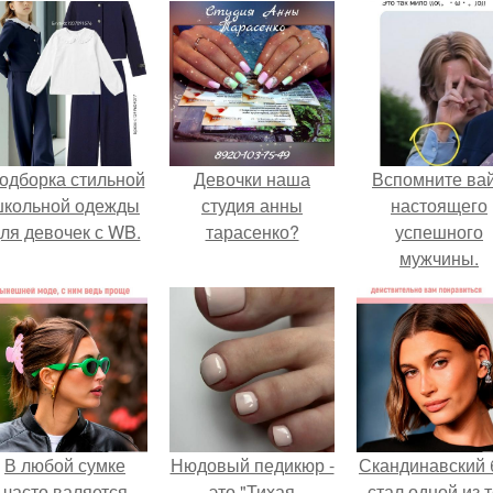
одборка стильной
Девочки наша
Вспомните ва
школьной одежды
студия анны
настоящего
ля девочек с WB.
тарасенко?
успешного
мужчины.
В любой сумке
Нюдовый педикюр -
Скандинавский 
часто валяется
это "Тихая
стал одной из 