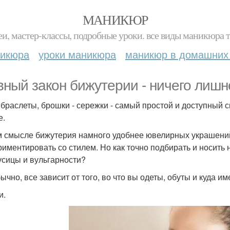
МАНИКЮР
и, мастер-классы, подробные уроки. все виды маникюра т
никюра
уроки маникюра
маникюр в домашних
вный закон бижутерии - ничего лишн
 браслеты, брошки - сережки - самый простой и доступный 
е.
м смысле бижутерия намного удобнее ювелирных украшений 
риментировать со стилем. Но как точно подбирать и носить
усицы и вульгарности?
ычно, все зависит от того, во что вы одеты, обуты и куда и
и.