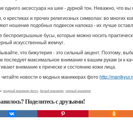
е одного аксессуара на шее - дурной тон. Неважно, что вы н
и, о крестиках и прочих религиозных символах: во многих 
яют ношение подобных подвесок напоказ - их лучше оставл
 беспроигрышные бусы, которые можно носить практически
ерный искусственный жемчуг.
бывайте, что бижутерия - это сильный акцент. Поэтому, выби
им последует максимальное внимание к вашим рукам (и к ка
гивают внимание к прическе и состоянию кожи лица.
 читайте новости о модных маникюрах фото
http://manikyur
и:
модный маникюр фото
,
белый маникюр
,
черный маникюр
авилось? Поделитесь с друзьями!