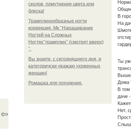
Норма
сколов, помутнения цвета или
Общее
блеска!
В гор
Трамплинообразные ногти
На да
коррекция. Мк "Наращивание
Шмотк
Ногтей на Сложных
отсти
Ногтях"трамплин" (смотрят вверх)
гарде
".
Вы знаете, с сегодняшнего дня, я
Ты уж
категоричски уважаю ухоженных
транс
женщин!
Вышел
Дома 
Ромашка для похудения.
В том
даче -
Кажет
Нет, 
⇦
Прост
Слышу