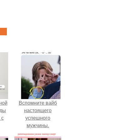
ной
Вспомните вайб
жды
настоящего
 с
успешного
мужчины.