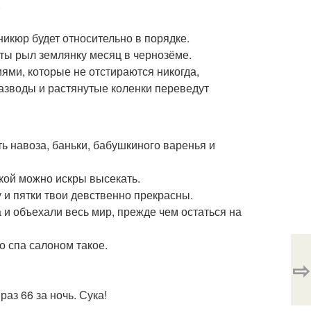
.
никюр будет относительно в порядке.
 ты рыл землянку месяц в чернозёме.
ми, которые не отстираются никогда,
разводы и растянутые коленки переведут
ть навоза, баньки, бабушкиного варенья и
кой можно искры высекать.
 и пятки твои девственно прекрасны.
а и объехали весь мир, прежде чем остаться на
о спа салоном такое.
⇨
аз 66 за ночь. Сука!