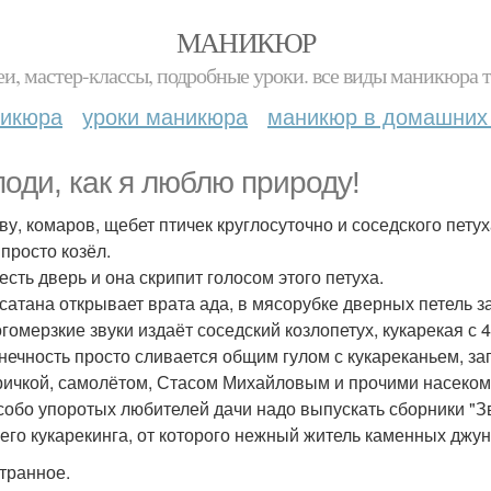
МАНИКЮР
и, мастер-классы, подробные уроки. все виды маникюра т
никюра
уроки маникюра
маникюр в домашних
поди, как я люблю природу!
ву, комаров, щебет птичек круглосуточно и соседского петух
 просто козёл.
есть дверь и она скрипит голосом этого петуха.
 сатана открывает врата ада, в мясорубке дверных петель з
огомерзкие звуки издаёт соседский козлопетух, кукарекая с 4
нечность просто сливается общим гулом с кукареканьем, за
ричкой, самолётом, Стасом Михайловым и прочими насекомы
собо упоротых любителей дачи надо выпускать сборники "Зву
сего кукарекинга, от которого нежный житель каменных джун
транное.