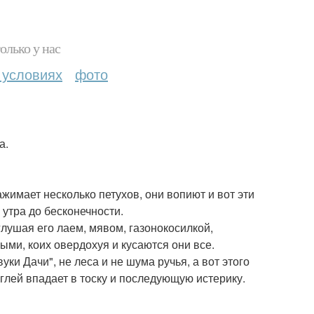
олько у нас
 условиях
фото
а.
ажимает несколько петухов, они вопиют и вот эти
 утра до бесконечности.
глушая его лаем, мявом, газонокосилкой,
ми, коих овердохуя и кусаются они все.
ки Дачи", не леса и не шума ручья, а вот этого
глей впадает в тоску и последующую истерику.