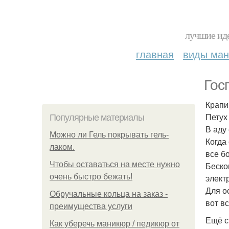
лучшие иде
главная
виды ма
Гос
Крапи
Петух
Популярные материалы
В аду 
Можно ли Гель покрывать гель-
Когда
лаком.
все б
Чтобы оставаться на месте нужно
Беско
очень быстро бежать!
элект
Для о
Обручальные кольца на заказ -
вот в
преимущества услуги
Ещё с
Как уберечь маникюр / педикюр от