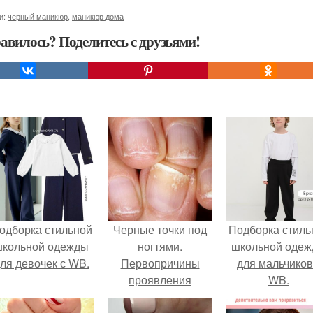
и:
черный маникюр
,
маникюр дома
авилось? Поделитесь с друзьями!
одборка стильной
Черные точки под
Подборка стиль
школьной одежды
ногтями.
школьной оде
ля девочек с WB.
Первопричины
для мальчиков
проявления
WB.