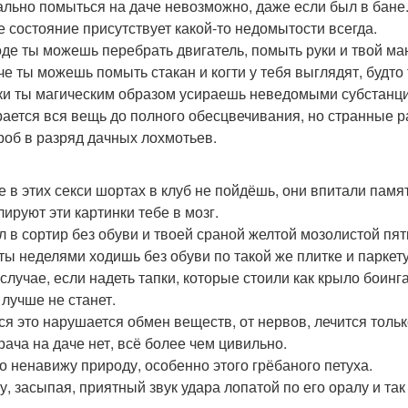
льно помыться на даче невозможно, даже если был в бане
 состояние присутствует какой-то недомытости всегда.
оде ты можешь перебрать двигатель, помыть руки и твой ма
че ты можешь помыть стакан и когти у тебя выглядят, будто
и ты магическим образом усираешь неведомыми субстанция
рается вся вещь до полного обесцвечивания, но странные 
роб в разряд дачных лохмотьев.
е в этих секси шортах в клуб не пойдёшь, они впитали памя
лируют эти картинки тебе в мозг.
 в сортир без обуви и твоей сраной желтой мозолистой пят
ты неделями ходишь без обуви по такой же плитке и паркету
 случае, если надеть тапки, которые стоили как крыло боинг
 лучше не станет.
ся это нарушается обмен веществ, от нервов, лечится тольк
срача на даче нет, всё более чем цивильно.
о ненавижу природу, особенно этого грёбаного петуха.
, засыпая, приятный звук удара лопатой по его оралу и так р