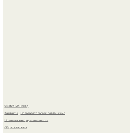
Нюдовый педикюр - это "Тихая Роскошь" в уходе.
Селена Гомес дала фанатам хоть какой-то повод
успокоиться на фоне всех разговоров о свадьбе Тейлор
свифт.
© 2026 Маникюр
Контакты
Пользовательское соглашение
Политика конфидециальности
Обратная связь