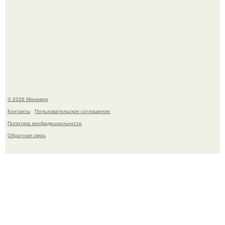
В нижегородской области трагически погибла 14-летняя
школьница - она покончила с собой на фоне подготовки к
контрольной по английскому языку.
© 2026 Маникюр
Контакты
Пользовательское соглашение
Политика конфидециальности
Обратная связь