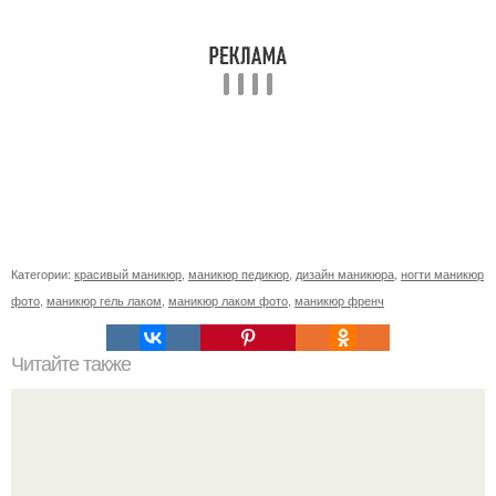
Категории:
красивый маникюр
,
маникюр педикюр
,
дизайн маникюра
,
ногти маникюр
фото
,
маникюр гель лаком
,
маникюр лаком фото
,
маникюр френч
Читайте также