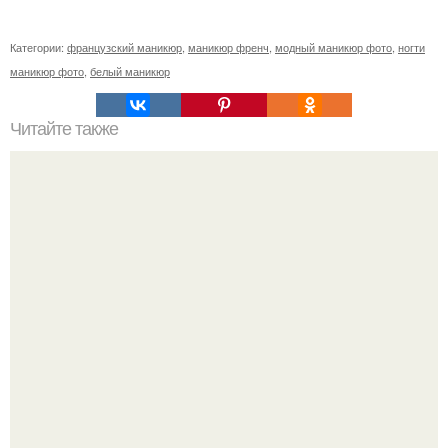
Категории:
французский маникюр
,
маникюр френч
,
модный маникюр фото
,
ногти
маникюр фото
,
белый маникюр
Читайте также
18 фактов, которые вы должны знать о маникюре?