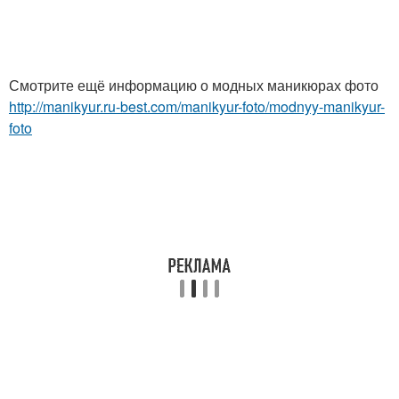
Смотрите ещё информацию о модных маникюрах фото
http://manikyur.ru-best.com/manikyur-foto/modnyy-manikyur-
foto