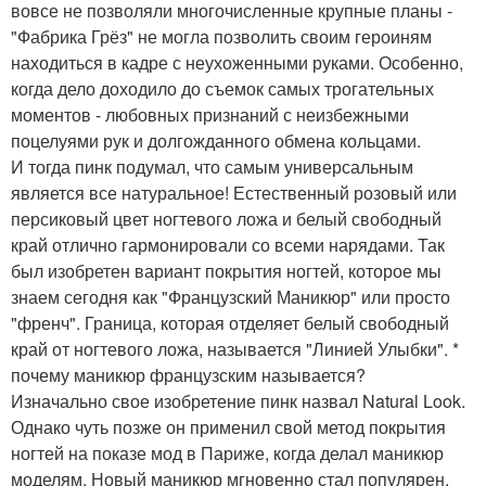
вовсе не позволяли многочисленные крупные планы -
"Фабрика Грёз" не могла позволить своим героиням
находиться в кадре с неухоженными руками. Особенно,
когда дело доходило до съемок самых трогательных
моментов - любовных признаний с неизбежными
поцелуями рук и долгожданного обмена кольцами.
И тогда пинк подумал, что самым универсальным
является все натуральное! Естественный розовый или
персиковый цвет ногтевого ложа и белый свободный
край отлично гармонировали со всеми нарядами. Так
был изобретен вариант покрытия ногтей, которое мы
знаем сегодня как "Французский Маникюр" или просто
"френч". Граница, которая отделяет белый свободный
край от ногтевого ложа, называется "Линией Улыбки". *
почему маникюр французским называется?
Изначально свое изобретение пинк назвал Natural Look.
Однако чуть позже он применил свой метод покрытия
ногтей на показе мод в Париже, когда делал маникюр
моделям. Новый маникюр мгновенно стал популярен.