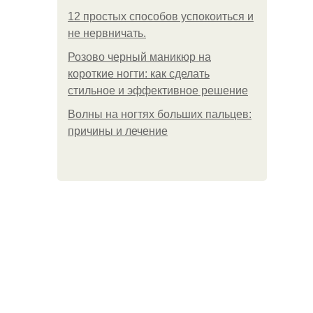
12 простых способов успокоиться и
не нервничать.
Розово черный маникюр на
короткие ногти: как сделать
стильное и эффективное решение
Волны на ногтях больших пальцев:
причины и лечение