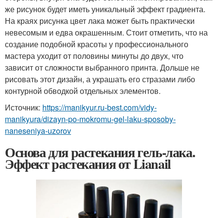
же рисунок будет иметь уникальный эффект градиента.
На краях рисунка цвет лака может быть практически
невесомым и едва окрашенным. Стоит отметить, что на
создание подобной красоты у профессионального
мастера уходит от половины минуты до двух, что
зависит от сложности выбранного принта. Дольше не
рисовать этот дизайн, а украшать его стразами либо
контурной обводкой отдельных элементов.
Источник:
https://manikyur.ru-best.com/vidy-
manikyura/dizayn-po-mokromu-gel-laku-sposoby-
naneseniya-uzorov
Основа для растекания гель-лака.
Эффект растекания от Lianail