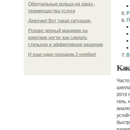
Обручальные кольца на заказ -
преимущества услуги
Р
П
Девочки! Вот такая ситуация.
Розово черный маникюр на
короткие ногти: как сделать
стильное и эффективное решение
В
И еще один праздник 2 ноября!
Как
Часто
шелла
2010 
гель,
анало
устой
быстр
палит