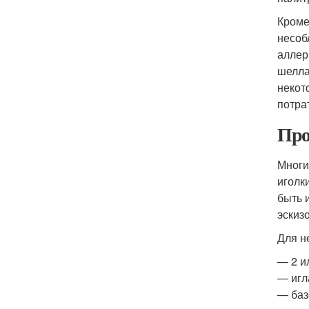
Кроме
несоб
аллер
шелла
некот
потра
Про
Многи
иголк
быть 
эскиз
Для н
— 2 и
— игл
— баз