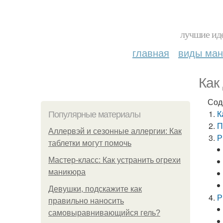
лучшие иде
главная
виды ма
Как
Сод
К
Популярные материалы
П
Аллервэй и сезонные аллергии: Как
Р
таблетки могут помочь
Мастер-класс: Как устранить огрехи
маникюра
Девушки, подскажите как
Р
правильно наносить
самовыравнивающийся гель?