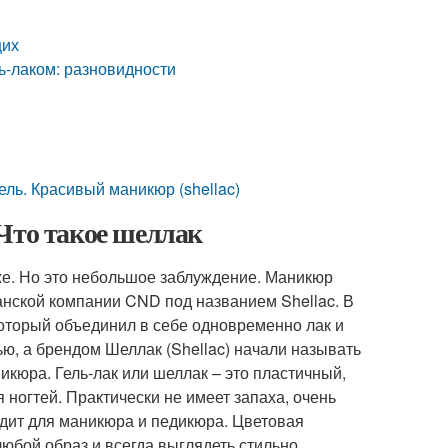
щих
ль-лаком: разновидности
ель. Красивый маникюр (shellac)
Что такое шеллак
же. Но это небольшое заблуждение. Маникюр
нской компании CND под названием Shellac. В
оторый объединил в себе одновременно лак и
тью, а брендом Шеллак (Shellac) начали называть
икюра. Гель-лак или шеллак – это пластичный,
ногтей. Практически не имеет запаха, очень
одит для маникюра и педикюра. Цветовая
любой образ и всегда выглядеть стильно.