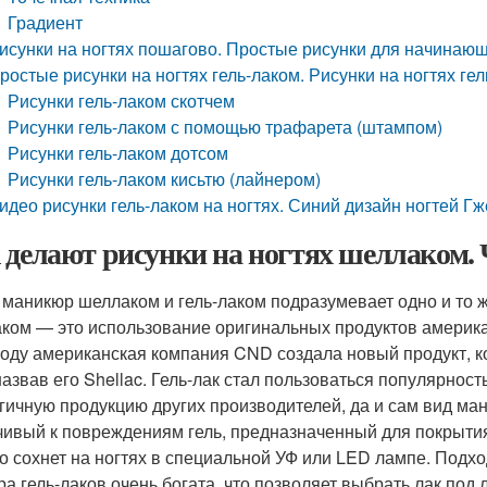
Градиент
исунки на ногтях пошагово. Простые рисунки для начинаю
ростые рисунки на ногтях гель-лаком. Рисунки на ногтях ге
Рисунки гель-лаком скотчем
Рисунки гель-лаком с помощью трафарета (штампом)
Рисунки гель-лаком дотсом
Рисунки гель-лаком кисьтю (лайнером)
идео рисунки гель-лаком на ногтях. Синий дизайн ногтей Гж
 делают рисунки на ногтях шеллаком. 
 маникюр шеллаком и гель-лаком подразумевает одно и то 
ком — это использование оригинальных продуктов америка
году американская компания CND создала новый продукт, к
 назвав его Shellac. Гель-лак стал пользоваться популярнос
гичную продукцию других производителей, да и сам вид ман
чивый к повреждениям гель, предназначенный для покрытия 
о сохнет на ногтях в специальной УФ или LED лампе. Подх
ра гель-лаков очень богата, что позволяет выбрать лак под 