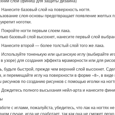
хний слой (финиш для защиты дизайна)
. Нанесите базовый слой на поверхность ногтя.
ьзование слоя-основы предотвращает появление желтых пят
 укрепит ноготки.
. Покройте ногти первым слоем лака.
олько базовый слой высохнет, нанесите первый слой выбран
. Нанесите второй — более толстый слой того же лака.
. Используйте тоненькую или цыганскую иглу (выбирайте и
 в узоре) для создания эффекта мраморности или для рисов
ь, будьте быстрой, прежде чем верхний слой высохнет. Сде
в, и перемещайте иглу на поверхности в форме «8», в виде
 рисунков по созданию рисунков с помощью иголки на ногт
. Дождитесь полного высыхания нейл-арта и нанесите фин
ты
аботе с иглами, пожалуйста, убедитесь, что лак на ногтях н
ном случае, игла не сработает, так как она не сможет легко