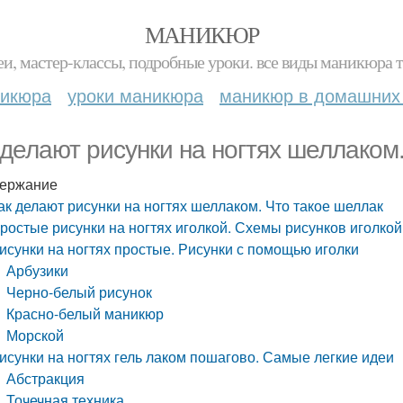
МАНИКЮР
и, мастер-классы, подробные уроки. все виды маникюра т
никюра
уроки маникюра
маникюр в домашних
 делают рисунки на ногтях шеллаком
ержание
ак делают рисунки на ногтях шеллаком. Что такое шеллак
ростые рисунки на ногтях иголкой. Схемы рисунков иголкой
исунки на ногтях простые. Рисунки с помощью иголки
Арбузики
Черно-белый рисунок
Красно-белый маникюр
Морской
исунки на ногтях гель лаком пошагово. Самые легкие идеи
Абстракция
Точечная техника