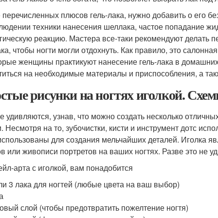
 перечисленных плюсов гель-лака, нужно добавить о его бе
людении техники нанесения шеллака, частое попадание жид
гическую реакцию. Мастера все-таки рекомендуют делать 
ка, чтобы ногти могли отдохнуть. Как правило, это салонна
орые женщины практикуют нанесение гель-лака в домашних
титься на необходимые материалы и приспособления, а так
стые рисунки на ногтях иголкой. Схем
е удивляются, узнав, что можно создать несколько отличн
и. Несмотря на то, зубочистки, кисти и инструмент дотс исп
использованы для создания мельчайших деталей. Иголка я
ов или живописи портретов на ваших ногтях. Разве это не у
ейл-арта с иголкой, вам понадобится
ли 3 лака для ногтей (любые цвета на ваш выбор)
а
овый слой (чтобы предотвратить пожелтение ногтя)