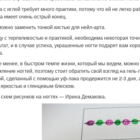
а с иглой требует много практики, потому что ей не легко р
на имеет очень острый конец.
можно заменить тонкой кистью для нейл-арта.
у с терпеливостью и практикой, необходима некоторая точ
ьтат, и в случае успеха, украшенные ногти подарят вам хо
а.
е менее, в быстром темпе жизни, который мы ведем, можно
ление ногтей, поэтому стоит обратить свой взгляд на гель-
ой, сделанный с помощью уф-лака продержится не 2-3 дня, 
 яркостью и глянцевым блеском.
 схем рисунков на ногтях — Ирина Демакова.