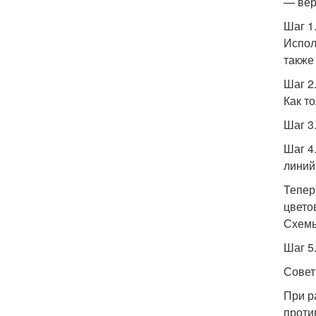
— вер
Шаг 1
Испол
также
Шаг 2
Как т
Шаг 3
Шаг 4
линий
Тепер
цвето
Схемы
Шаг 5
Сове
При р
против