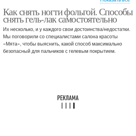
Как снять ногти фольгой. Способы
Гель-лак в домашних
Гель-лак при помощи
снять гель-лак самостоятельно
условиях
Их несколько, и у каждого свои достоинства/недостатки.
Мы поговорили со специалистами салона красоты
Трафареты для гель-
«Мята», чтобы выяснить, какой способ максимально
Рисунки с помощью
лака
безопасный для пальчиков с гелевым покрытием.