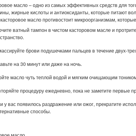
ровое масло – одно из самых эффективных средств для того
ины, жирные кислоты и антиоксиданты, которые питают во
 касторовое масло противостоит микроорганизмам, которые
чите ватный тампон в чистом касторовом масле и протрит
странство.
ассируйте брови подушечками пальцев в течение двух-трех
авьте на 30 минут или даже на ночь.
йте масло чуть теплой водой и мягким очищающим тоником
торяйте процедуру ежедневно, пока не заметите первые пр
и у вас появилось раздражение или ожог, прекратите испо
тернативные способы.
овое масло