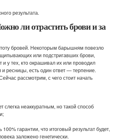
ного результата.
ожно ли отрастить брови и за
стоту бровей. Некоторым барышням повезло
выщипывающих или подстригавших брови,
 и у тех, кто окрашивал их или проводил
и и ресницы, есть один ответ — терпение.
ейчас рассмотрим, с чего стоит начать
т слегка неаккуратным, но такой способ
и;
 100% гарантии, что итоговый результат будет,
ловека заложено генетически.