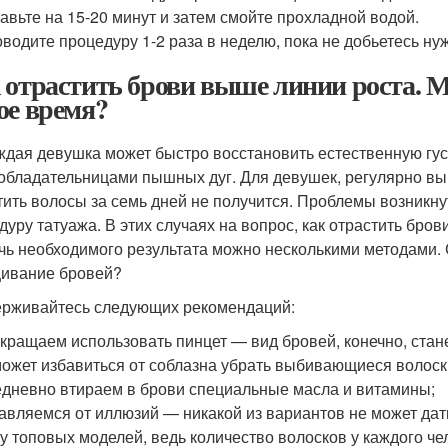
авьте на 15-20 минут и затем смойте прохладной водой.
водите процедуру 1-2 раза в неделю, пока не добьетесь нуж
 отрастить брови выше линии роста. М
ое время?
ждая девушка может быстро восстановить естественную гу
 обладательницами пышных дуг. Для девушек, регулярно 
тить волосы за семь дней не получится. Проблемы возникнут
дуру татуажа. В этих случаях на вопрос, как отрастить бров
чь необходимого результата можно несколькими методами. С
ивание бровей?
рживайтесь следующих рекомендаций:
кращаем использовать пинцет — вид бровей, конечно, стане
ожет избавиться от соблазна убрать выбивающиеся волоск
дневно втираем в брови специальные масла и витамины;
авляемся от иллюзий — никакой из вариантов не может дать
 у топовых моделей, ведь количество волосков у каждого че