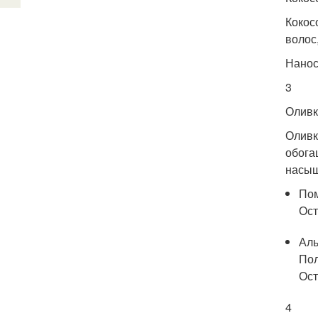
Кокос
волос
Нанос
3
Оливк
Оливк
обога
насы
Пом
Ост
Аль
Пол
Ост
4