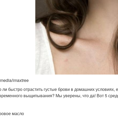
imedia/imaxtree
 ли быстро отрастить густые брови в домашних условиях, ес
временного выщипывания? Мы уверены, что да! Вот 5 средс
ровое масло