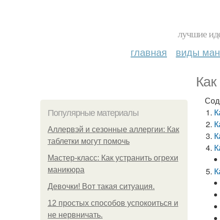
лучшие иде
главная
виды ма
Как
Сод
К
Популярные материалы
К
Аллервэй и сезонные аллергии: Как
К
таблетки могут помочь
К
Мастер-класс: Как устранить огрехи
маникюра
К
Девочки! Вот такая ситуация.
12 простых способов успокоиться и
не нервничать.