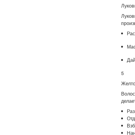
Луков
Луков
произ
Рас
Мас
Дай
5
Желто
Волос
делае
Раз
Отд
Взб
Нан