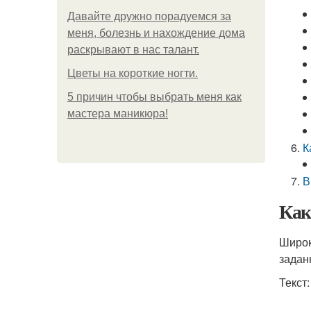
Давайте дружно порадуемся за
меня, болезнь и нахождение дома
раскрывают в нас талант.
Цветы на короткие ногти.
5 причин чтобы выбрать меня как
мастера маникюра!
К
В
Как
Широк
задан
Текст