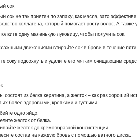
ый сок
ый сок не так приятен по запаху, как масла, зато эффективе
водство коллагена, который помогает росту волос. А также
толките одну маленькую луковицу, чтобы получить сок.
сажными движениями втирайте сок в брови в течение пяти
те соку подсохнуть и удалите его мягким очищающим средс
к
ы состоят из белка кератина, а желток – как раз хороший ис
т их более здоровыми, крепкими и густыми.
бейте одно яйцо.
елите желток от белка.
ивайте желток до кремообразной консистенции.
есите состав на каждую бровь с помощью ватного диска.