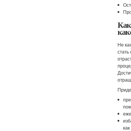
Ост
Про
Как
как
Не ка
стать
отрас
проце
Дости
отращ
Приде
пре
пом
еже
изб
как