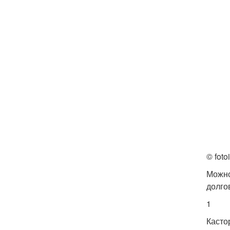
© foto
Можно
долго
1
Касто