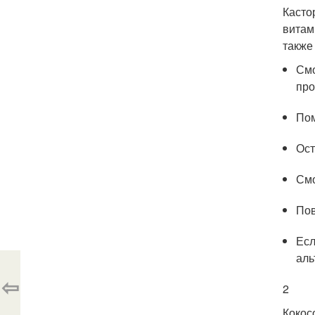
Касто
витам
также
Смо
про
Пом
Ост
Смо
Пов
Есл
аль
⇦
2
Кокос