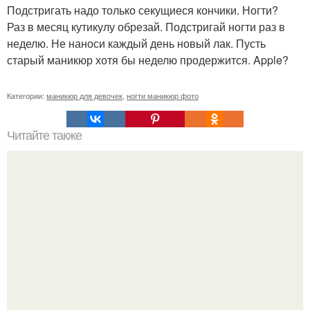
Подстригать надо только секущиеся кончики. Ногти?
Раз в месяц кутикулу обрезай. Подстригай ногти раз в
неделю. Не наноси каждый день новый лак. Пусть
старый маникюр хотя бы неделю продержится. Apple?
Категории:
маникюр для девочек
,
ногти маникюр фото
Читайте также
Вертикальная схема нанесения теней: