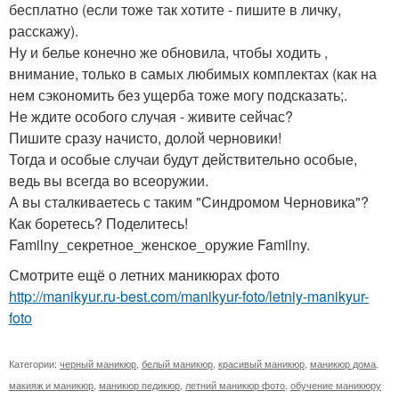
бесплатно (если тоже так хотите - пишите в личку,
расскажу).
Ну и белье конечно же обновила, чтобы ходить ,
внимание, только в самых любимых комплектах (как на
нем сэкономить без ущерба тоже могу подсказать;.
Не ждите особого случая - живите сейчас?
Пишите сразу начисто, долой черновики!
Тогда и особые случаи будут действительно особые,
ведь вы всегда во всеоружии.
А вы сталкиваетесь с таким "Синдромом Черновика"?
Как боретесь? Поделитесь!
Familny_секретное_женское_оружие Familny.
Смотрите ещё о летних маникюрах фото
http://manikyur.ru-best.com/manikyur-foto/letniy-manikyur-
foto
Категории:
черный маникюр
,
белый маникюр
,
красивый маникюр
,
маникюр дома
,
макияж и маникюр
,
маникюр педикюр
,
летний маникюр фото
,
обучение маникюру