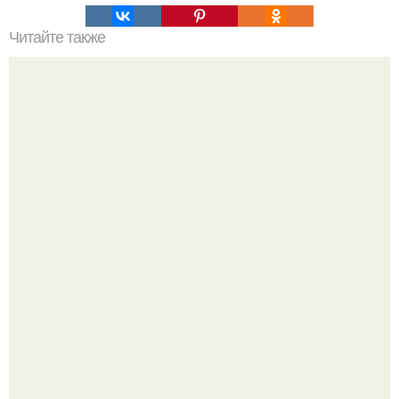
Читайте также
Вертикальная схема нанесения теней:
Сапожник без сапог.