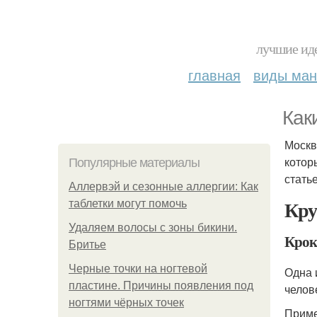
лучшие иде
главная
виды ма
Как
Москв
котор
Популярные материалы
стать
Аллервэй и сезонные аллергии: Как
Кру
таблетки могут помочь
Удаляем волосы с зоны бикини.
Крок
Бритье
Черные точки на ногтевой
Одна 
пластине. Причины появления под
челов
ногтями чёрных точек
Прим