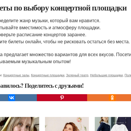
еты по выбору концертной площадки
еделите жанр музыки, который вам нравится.
тывайте вместимость и атмосферу площадки.
верьте расписание концертов заранее.
ите билеты онлайн, чтобы не рисковать остаться без места.
а предлагает множество вариантов для всех вкусов. Посети
ываемым музыкальным опытом!
и:
Концертные залы
,
Концертные площадки
,
Зеленый театр
,
Небольшие площадки
,
Пол
авилось? Поделитесь с друзьями!