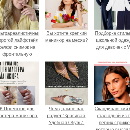
льтрареалистичный
Вы хотите крепкий
Подборка стиль
орогой лайфстайл
маникюр на месяц?
школьной оде
селфи снимок на
для девочек с 
фронтальную
камеру.
5 Промптов для
Чем дольше вас
Скандинавский 
астера маникюра.
радует "Красивая,
стал одной из 
Удобная Обувь".
летних стриже
которые выгля