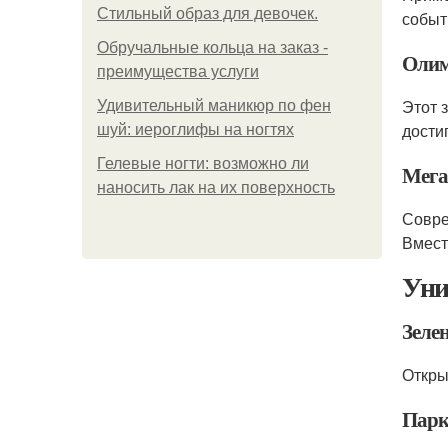
Стильный образ для девочек.
событ
Обручальные кольца на заказ -
Олим
преимущества услуги
Этот 
Удивительный маникюр по фен
дости
шуй: иероглифы на ногтях
Гелевые ногти: возможно ли
Мега
наносить лак на их поверхность
Совре
Вмест
Уни
Зеле
Откры
Парк