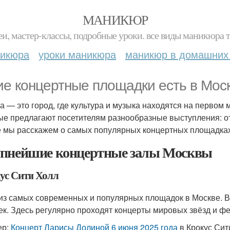
МАНИКЮР
и, мастер-классы, подробные уроки. все виды маникюра т
никюра
уроки маникюра
маникюр в домашних
ие концертные площадки есть в Мос
а — это город, где культура и музыка находятся на первом
ые предлагают посетителям разнообразные выступления: от 
е мы расскажем о самых популярных концертных площадках
пнейшие концертные залы Москвы
ус Сити Холл
из самых современных и популярных площадок в Москве. В
ек. Здесь регулярно проходят концерты мировых звёзд и ф
ер:
Концерт Ларисы Долиной 6 июня 2025 года
в Крокус Си