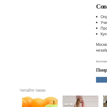
Сов
Опр
Учи
Про
Куп
Москв
незаб
Категори
Понр
Читайте также