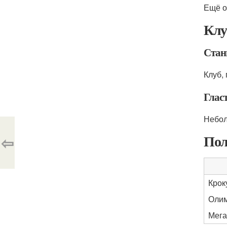
Ещё о
Клу
Стан
Клуб,
Глас
Небол
Пол
⇦
Крок
Олим
Мега