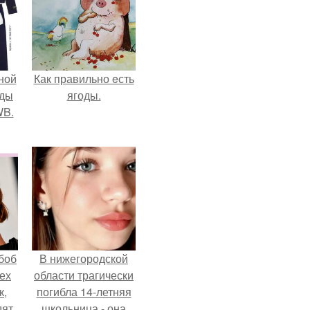
ной
Как правильно eсть
жды
ягоды.
WB.
боб
В нижегородской
тех
области трагически
к,
погибла 14-летняя
дят
школьница - она