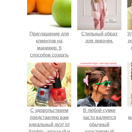
Приглашение для
Стильный образ
У
клиентов на
для девочек.
д
маникюр. 5
способов создать
уникальное
торговое
предложение и
оставить
конкурентов далеко
позади.
С удовольствием
В любой сумке
представляю вам
часто валяется
м
идеальный дуэт от
обычный
Sophin - красный и
пластиковый