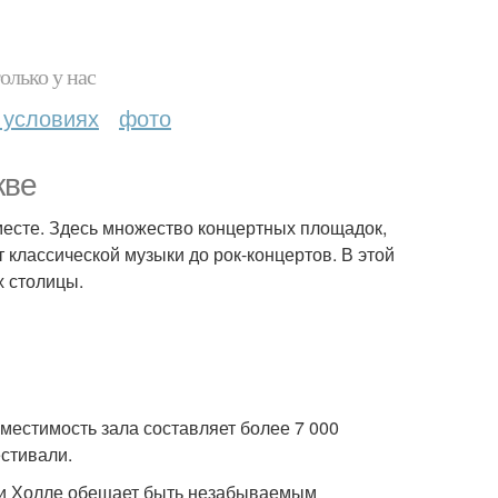
олько у нас
 условиях
фото
кве
 месте. Здесь множество концертных площадок,
классической музыки до рок-концертов. В этой
 столицы.
местимость зала составляет более 7 000
естивали.
ти Холле обещает быть незабываемым