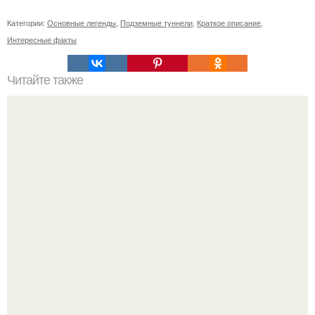
Категории:
Основные легенды
,
Подземные туннели
,
Краткое описание
,
Интересные факты
Читайте также
Как ухаживать за волосами и ногтями?