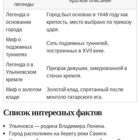
Краткое описание
легенды
Легенда о
Город был основан в 1648 году как
основании
крепость, место выбрано по приказу
города
царя.
Миф о
Сеть подземных туннелей,
подземных
построенных в XVII веке.
туннелях
Легенда о в
Призрак девушки, замурованной в
Ульяновском
стенах кремля.
кремле
Миф о золотом
Золотой клад, спрятанный после
кладе
монголо-татарского ига.
Список интересных фактов
Ульяновск — родина Владимира Ленина.
Город расположен на берегу реки Свияги.