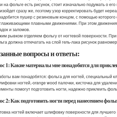
и на фольге есть рисунок, стоит изначально подумать о ег
изойдет сразу же, поэтому узор корректировать будет нереа
адобится пушер с резиновым концом, с помощью которого 
глаживающими плавными движениями. При этом движения бу
адок и заломов.
ким рывком отделяем фольгу от ногтевой поверхности. Пр
ьга должна отпечатать на слой гель-лака рисунок равномер
занные вопросы и ответы:
ос 1: Какие материалы мне понадобятся для прикле
аботы вам понадобятся: фольга для ногтей, специальный кл
лифовки ногтей,-orange wood палочки, кисточка для удалени
ументы помогут подготовить ногти, надежно приклеить фол
ос 2: Как подготовить ногти перед нанесением фоль
товка ногтей включает шлифовку поверхности для лучшего