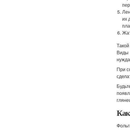
пер
Лен
их 
пла
Жат
Такой
Виды 
нужда
При с
сдела
Будьт
появл
гляне
Как
Фольг