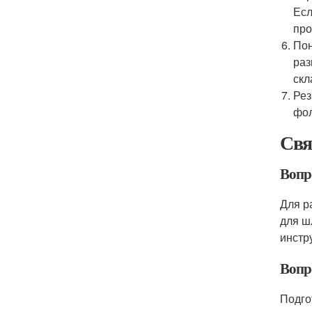
Есл
про
Пон
раз
скл
Рез
фол
Свя
Вопр
Для р
для ш
инстр
Вопр
Подго