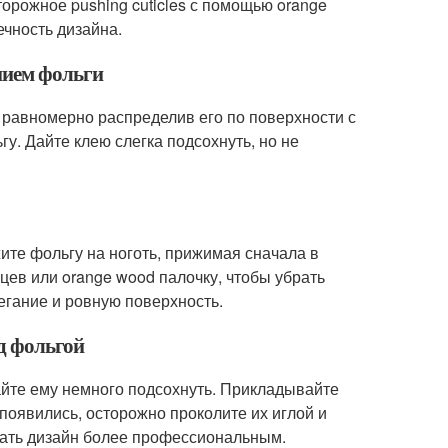
орожное pushing cuticles с помощью orange
ечность дизайна.
анием фольги
 равномерно распределив его по поверхности с
у. Дайте клею слегка подсохнуть, но не
ите фольгу на ноготь, прижимая сначала в
цев или orange wood палочку, чтобы убрать
егание и ровную поверхность.
од фольгой
айте ему немного подсохнуть. Прикладывайте
 появились, осторожно проколите их иглой и
лать дизайн более профессиональным.