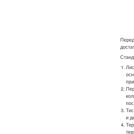
Перед
доста
Станд
Лис
осн
при
Пер
кол
пос
Тис
и д
Тер
тер