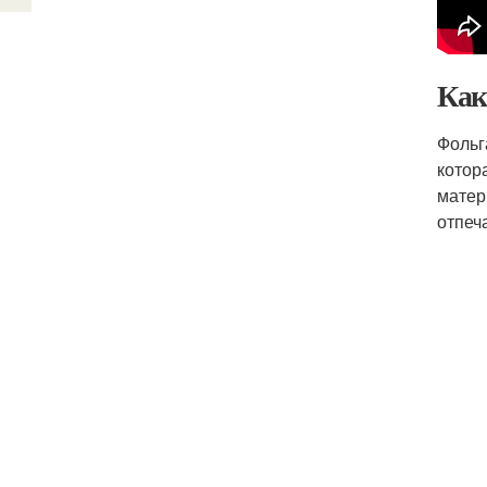
Как
Фольг
котор
матер
отпеч