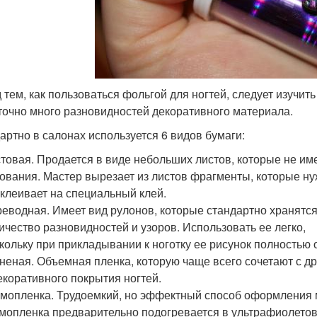
 тем, как пользоваться фольгой для ногтей, следует изучить
точно много разновидностей декоративного материала.
артно в салонах используется 6 видов бумаги:
товая. Продается в виде небольших листов, которые не и
ования. Мастер вырезает из листов фрагменты, которые ну
клеивает на специальный клей.
еводная. Имеет вид рулонов, которые стандартно хранятс
ичество разновидностей и узоров. Использовать ее легко,
кольку при прикладывании к ноготку ее рисунок полностью 
неная. Объемная пленка, которую чаще всего сочетают с д
екоративного покрытия ногтей.
мопленка. Трудоемкий, но эффектный способ оформления 
мопленка предварительно подогревается в ультрафиолетов