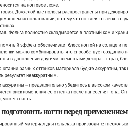
еносится на ногтевое ложе.
товая. Двухслойные полосы распространены при декориров
домашнем использовании, потому что позволяют легко созд
стинах.
ая. Фольга полностью складывается в плотный ком и храни
 помятый эффект обеспечивает блеск ногтей на солнце и пе
пленки можно комбинировать, что способствует созданию н
ется в дополнении другими элементами декора – страз, бле
очетании разных оттенков материала будьте аккуратны, так 
ть результат неаккуратным.
е аккуратны – предварительно убедитесь в высоком качеств
яется риск изменения ее оттенка после нанесения топа. О
ц может спасть.
 подготовить ногти перед применением
ированный материал для гель-лака производится нескольки