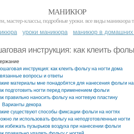
МАНИКЮР
и, мастер-классы, подробные уроки. все виды маникюра т
никюра
уроки маникюра
маникюр в домашних
аговая инструкция: как клеить фольг
ержание
ошаговая инструкция: как клеить фольгу на ногти дома
вязанные вопросы и ответы
акие материалы мне понадобятся для нанесения фольги на
ак подготовить ногти перед применением фольги
ак правильно наносить фольгу на ногтевую пластину
Варианты декора
акие существуют способы фиксации фольги на ногтях
ожно ли использовать фольгу на неподготовленные ногти
ак избежать пузырьков воздуха при нанесении фольги
ак правильно удалять фольгу с ногтей