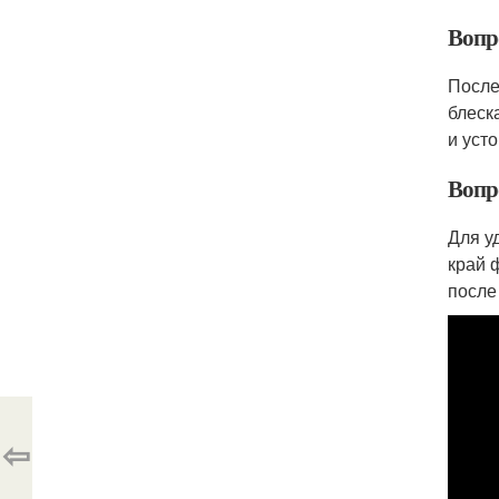
Вопр
После
блеск
и уст
Вопро
Для у
край 
после
⇦