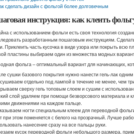
ак сделать дизайн с фольгой более долговечным
аговая инструкция: как клеить фольгу
айна с использованием фольги есть своя технология создан
следовать разработанным пошаговым инструкциям. Сделат
и. Приклеить часть кусочка в виде узора или покрыть всю п
вой пластины выбираем один из множества модных вариант
одная фольга – оптимальный вариант для начинающих, кото
ле сушки базового покрытия нужно нанести гель-лак одним
сушиваем отдельно под лампой в течение не менее, чем тр
рываем сверху гель топовым слоем и сушим с использова
кий слой удаляем при помощи безворсового материала и кл
кими движениями на каждом пальце.
азываем ногти специальным клеем для переводной фольги.
т при этом поменяется с белого на прозрачный. Лучше работ
ользовать нанесение сразу на все пальцы руки.
езаем кусок переводной фольги небольшого размера, приме