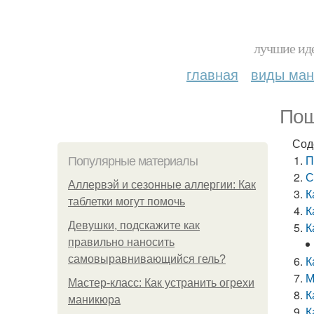
лучшие иде
главная
виды ма
Пош
Сод
П
Популярные материалы
С
Аллервэй и сезонные аллергии: Как
К
таблетки могут помочь
К
Девушки, подскажите как
К
правильно наносить
самовыравнивающийся гель?
К
М
Мастер-класс: Как устранить огрехи
К
маникюра
К