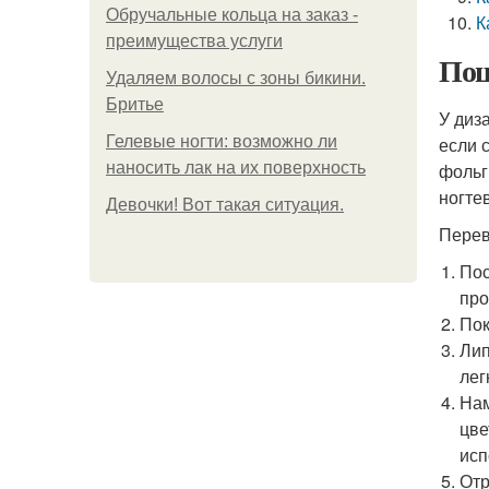
Обручальные кольца на заказ -
К
преимущества услуги
Пош
Удаляем волосы с зоны бикини.
Бритье
У диз
Гелевые ногти: возможно ли
если 
наносить лак на их поверхность
фольг
ногте
Девочки! Вот такая ситуация.
Перев
Пос
про
Пок
Лип
лег
Нам
цве
исп
Отр