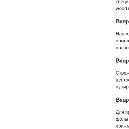
специ
wood 
Вопр
Нанес
помощ
полно
Вопр
Отреж
центр
пузыр
Вопр
Для п
фольг
прижм