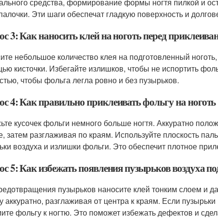
ального средства, формирование формы ногтя пилкой и ост
палочки. Эти шаги обеспечат гладкую поверхность и долгов
ос 3: Как наносить клей на ноготь перед приклеив
ите небольшое количество клея на подготовленный ноготь,
ью кисточки. Избегайте излишков, чтобы не испортить фольг
стью, чтобы фольга легла ровно и без пузырьков.
ос 4: Как правильно приклеивать фольгу на ноготь
ьте кусочек фольги немного больше ногтя. Аккуратно полож
е, затем разглаживая по краям. Используйте плоскость паль
ьки воздуха и излишки фольги. Это обеспечит плотное прил
ос 5: Как избежать появления пузырьков воздуха п
редотвращения пузырьков наносите клей тонким слоем и д
у аккуратно, разглаживая от центра к краям. Если пузырьки
ите фольгу к ногтю. Это поможет избежать дефектов и сде