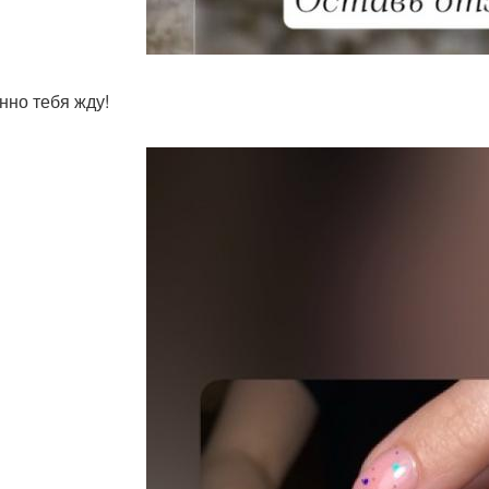
нно тебя жду!