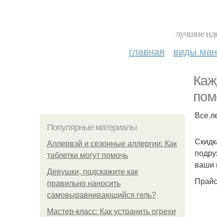
лучшие иде
главная
виды ма
Каж
пом
Все л
Популярные материалы
Скидк
Аллервэй и сезонные аллергии: Как
подру
таблетки могут помочь
ваши 
Девушки, подскажите как
Прайс
правильно наносить
самовыравнивающийся гель?
Мастер-класс: Как устранить огрехи