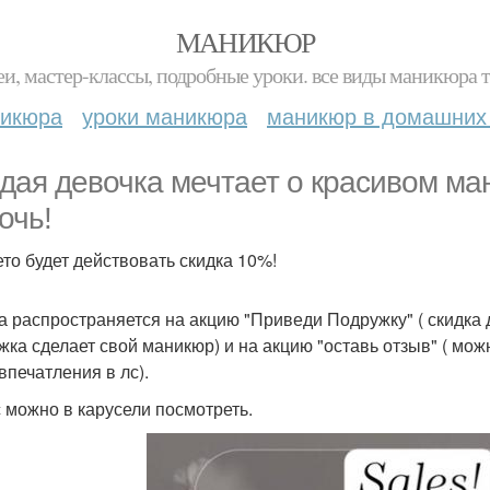
МАНИКЮР
и, мастер-классы, подробные уроки. все виды маникюра т
никюра
уроки маникюра
маникюр в домашних
дая девочка мечтает о красивом ман
очь!
ето будет действовать скидка 10%!
а распространяется на акцию "Приведи Подружку" ( скидка д
жка сделает свой маникюр) и на акцию "оставь отзыв" ( мож
впечатления в лс).
 можно в карусели посмотреть.