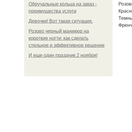
Розов
Обручальные кольца на заказ -
Красн
преимущества услуги
Темны
Девочки! Вот такая ситуация.
Френч
Розово черный маникюр на
короткие ногти: как сделать
стильное и эффективное решение
И еще один праздник 2 ноября!