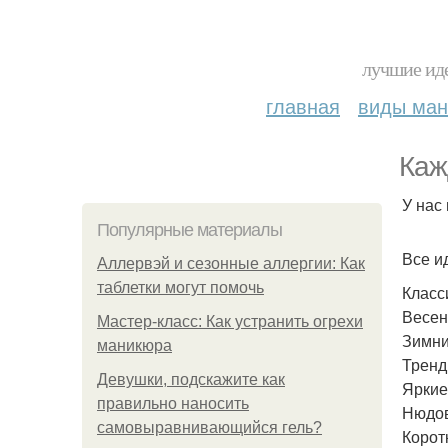
лучшие иде
главная
виды ма
Каж
У нас
Популярные материалы
Все и
Аллервэй и сезонные аллергии: Как
таблетки могут помочь
Класс
Весен
Мастер-класс: Как устранить огрехи
Зимни
маникюра
Тренд
Девушки, подскажите как
Яркие
правильно наносить
Нюдов
самовыравнивающийся гель?
Корот