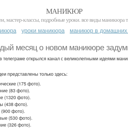
МАНИКЮР
и, мастер-классы, подробные уроки. все виды маникюра т
никюра
уроки маникюра
маникюр в домашних
дый месяц о новом маникюре заду
 в телеграме открылся канал с великолепными идеями мани
деи представлены только здесь:
ические (175 фото).
ние (83 фото).
е (1320 фото).
ы (438 фото).
 (900 фото).
ые (530 фото).
кие (326 фото).