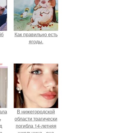
йб
Как правильно eсть
ягоды.
ала
В нижегородской
ь
области трагически
д
погибла 14-летняя
а
школьница - она