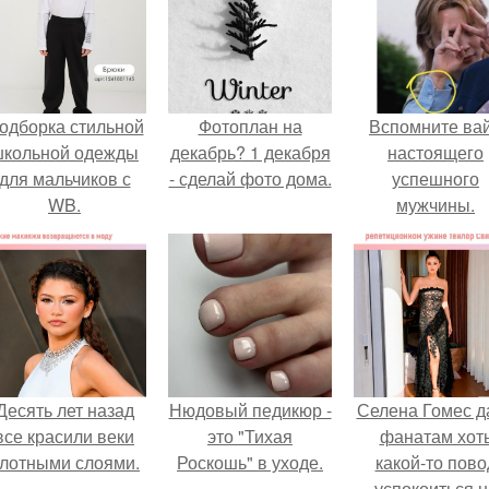
одборка стильной
Фотоплан на
Вспомните ва
школьной одежды
декабрь? 1 декабря
настоящего
для мальчиков с
- сделай фото дома.
успешного
WB.
мужчины.
Десять лет назад
Нюдовый педикюр -
Селена Гомес д
все красили веки
это "Тихая
фанатам хот
лотными слоями.
Роскошь" в уходе.
какой-то пово
успокоиться н