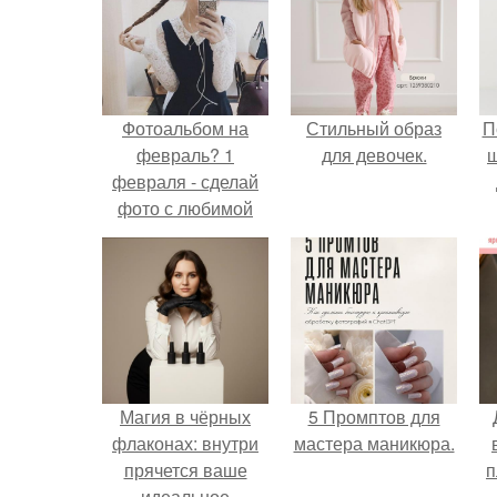
Фотоальбом на
Стильный образ
П
февраль? 1
для девочек.
февраля - сделай
фото с любимой
мягкой игрушкой?
Магия в чёрных
5 Промптов для
флаконах: внутри
мастера маникюра.
прячется ваше
п
идеальное