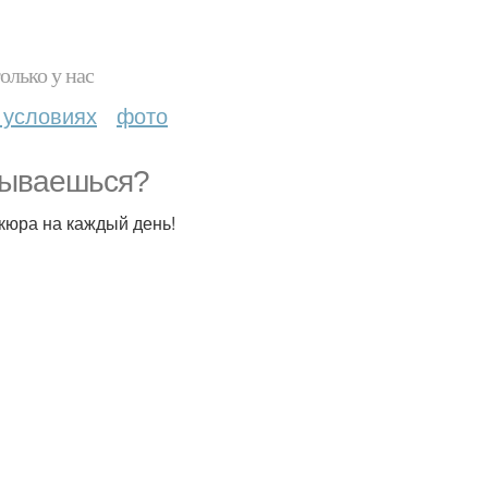
олько у нас
 условиях
фото
мываешься?
кюра на каждый день!