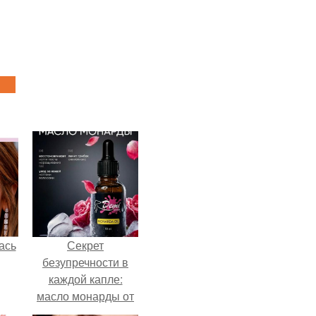
ась
Секрет
безупречности в
каждой капле:
масло монарды от
Demi Sweet.