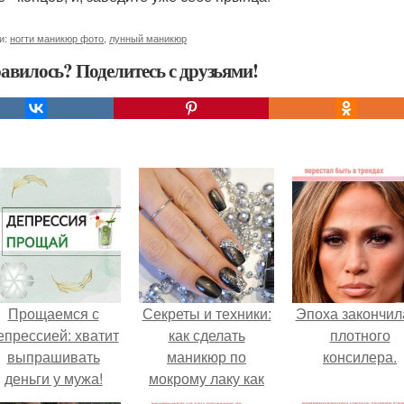
и:
ногти маникюр фото
,
лунный маникюр
авилось? Поделитесь с друзьями!
Прощаемся с
Секреты и техники:
Эпоха закончил
епрессией: хватит
как сделать
плотного
выпрашивать
маникюр по
консилера.
деньги у мужа!
мокрому лаку как
профессионал