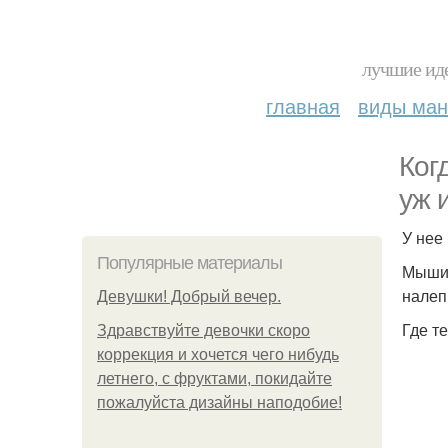
лучшие иде
главная
виды ма
Ког
уж 
У нее
Популярные материалы
Мыши 
налеп
Девушки! Добрый вечер.
Где т
Здравствуйте девочки скоро
коррекция и хочется чего нибудь
летнего, с фруктами, покидайте
пожалуйста дизайны наподобие!