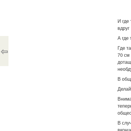
И где
вдруг
А где
Где т
⇦
70 см 
дотащ
необд
В общ
Делай
Внима
тепер
общес
В слу
вконц