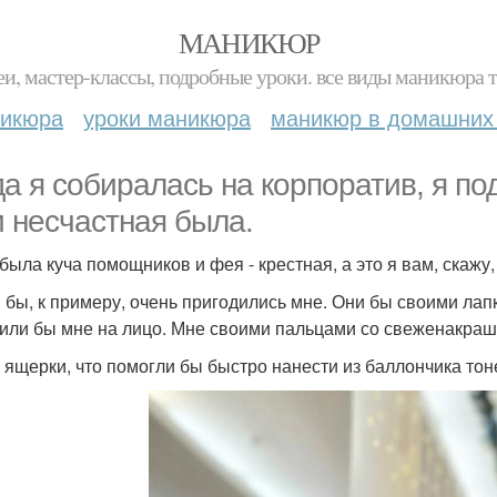
МАНИКЮР
и, мастер-классы, подробные уроки. все виды маникюра т
никюра
уроки маникюра
маникюр в домашних
да я собиралась на корпоратив, я по
и несчастная была.
 была куча помощников и фея - крестная, а это я вам, скажу,
бы, к примеру, очень пригодились мне. Они бы своими лап
или бы мне на лицо. Мне своими пальцами со свеженакраш
е ящерки, что помогли бы быстро нанести из баллончика то