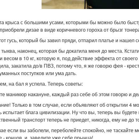
 та крыса с большими усами, которыми бы можно было быс
 приобрели дизае в виде коричневого гороха от брызг тонер
 тот гусь, который бы завил пряди, отпарил платье и нашел
а тыква, наконец, которая бы докатила меня до места. Кста
и весом в 10 кг, которую я, под действие эффекта от своего
ила, закатила до/в ПВЗ, потому что, я же говорю фея - крес
уманных поступков или ума дать.
ем, на бал я успела. Теперь советы:
те маникюр накануне, каждый раз себе об этом говорю и д
ние! Только в том случае, если объявляют об открытии 4 мо
ь испытает блага цивилизации. Ну что вы, теперь вы будете
твенный транспорт теперь не приедет, никогда, ему не до то
чае если вы заболели, переболейте спокойно, не таскайте м
е - концов, и, заведите уже себе прынца!