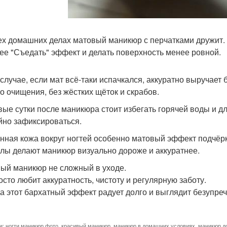
ех домашних делах матовый маникюр с перчатками дружит. 
ее "Съедать" эффект и делать поверхность менее ровной.
 случае, если мат всё-таки испачкался, аккуратно выручает
го очищения, без жёстких щёток и скрабов.
вые сутки после маникюра стоит избегать горячей воды и д
йно зафиксироваться.
нная кожа вокруг ногтей особенно матовый эффект подчёрк
улы делают маникюр визуально дороже и аккуратнее.
ый маникюр не сложный в уходе.
осто любит аккуратность, чистоту и регулярную заботу.
да этот бархатный эффект радует долго и выглядит безупреч
и:
ногти маникюр фото
,
красивый маникюр
,
маникюр в домашних условиях
,
маникюр д