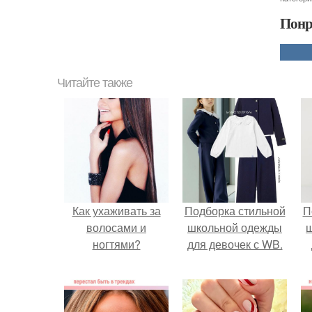
Понр
Читайте также
Как ухаживать за
Подборка стильной
П
волосами и
школьной одежды
ногтями?
для девочек с WB.