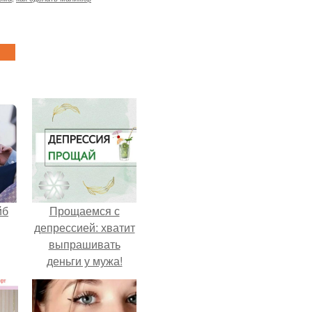
йб
Прощаемся с
депрессией: хватит
выпрашивать
деньги у мужа!