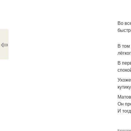
Во вс
быстр
⇦
В том
лёгко
В пер
споко
Ухоже
кутик
Матов
Он пр
И тог
Категори