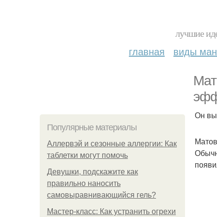
лучшие иде
главная
виды ма
Мат
эфф
Он вы
Популярные материалы
Матов
Аллервэй и сезонные аллергии: Как
Обычн
таблетки могут помочь
появи
Девушки, подскажите как
правильно наносить
самовыравнивающийся гель?
Мастер-класс: Как устранить огрехи