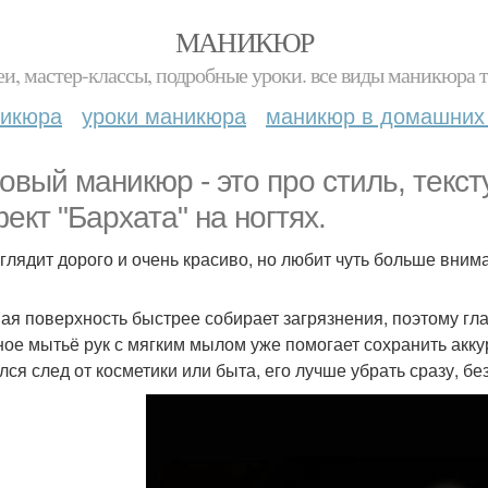
МАНИКЮР
и, мастер-классы, подробные уроки. все виды маникюра т
никюра
уроки маникюра
маникюр в домашних
овый маникюр - это про стиль, текс
ект "Бархата" на ногтях.
глядит дорого и очень красиво, но любит чуть больше внима
ая поверхность быстрее собирает загрязнения, поэтому глав
ое мытьё рук с мягким мылом уже помогает сохранить аккур
лся след от косметики или быта, его лучше убрать сразу, бе