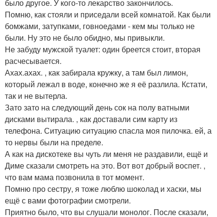
было другое. У кого-то лекарство закончилось.
Помню, как стояли и приседали всей комнатой. Как были
бомжами, затупками, говноедами - кем мы только не
были. Ну это не было обидно, мы привыкли.
Не забуду мужской туалет: один бреется стоит, вторая
расчесывается.
Ахах.ахах. , как забирала кружку, а там был лимон,
который лежал в воде, конечно же я её разлила. Кстати,
так и не вытерла.
Зато зато на следующий день сок на полу ватными
дисками вытирала. , как доставали сим карту из
телефона. Ситуацию ситуацию спасла моя пилочка. ей, а
то нервы были на пределе.
А как на дискотеке вы чуть ли меня не раздавили, ещё и
Диме сказали смотреть на это. Вот вот добрый воспет. ,
что вам мама позвонила в тот момент.
Помню про сестру, я тоже люблю шоколад и хаски, мы
ещё с вами фотографии смотрели.
Приятно было, что вы слушали монолог. После сказали,