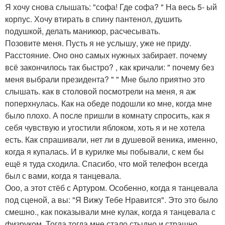
Я хочу снова слышать: "софа! Где софа? " На весь 5- ый
корпус. Хочу втирать в спину пантенол, душить
подушкой, делать маникюр, расчесывать.
Позовите меня. Пусть я не услышу, уже не приду.
Расстояние. Оно оно самых нужных забирает. почему
всё закончилось так быстро? , как кричали: " почему без
меня выбрали президента? " " Мне было приятно это
слышать. как в столовой посмотрели на меня, я аж
поперхнулась. Как на обеде подошли ко мне, когда мне
было плохо. А после пришли в комнату спросить, как я
себя чувствую и угостили яблоком, хоть я и не хотела
есть. Как спрашивали, нет ли в душевой веника, именно,
когда я купалась. И в курилке мы побывали, с кем бы
ещё я туда сходила. Спасибо, что мой телефон всегда
был с вами, когда я танцевала.
Ооо, а этот стёб с Артуром. Особенно, когда я танцевала
под сценой, а вы: "Я Вижу Тебе Нравится". Это это было
смешно., как показывали мне кулак, когда я танцевала с
физруком. Тогда тогда мне стало стыдно и страшно. ,