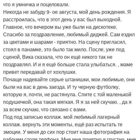
что я умничка и поцеловали.
Никогда не забуду 9- ое августа, мой день рождения. Я
расстроилась, что в этот день у вас был выходной.
Главное, что вечером вы уже были на дискотеке.
Спасибо за поздравление, любимый диджей. Сам ездил
за цветами и шарами - приятно. На сцену пригласил,
стоял в панамке, это было так мило. После, уже под
сценой, Вика сказала, что он ещё никого так не
поздравлял. И и я ещё больше стала улыбаться. , маме
привет передавай от хохлушки.
Почаще надевайте серые штанишки, мои любимые, они
были на вас в день заезда. И ту черную футболку,
которую я, почти, не растянула. Спите с той маленькой
подушечкой, она такая мягкая. Я я за ней скучаю. , да я
за всем скучаю, что связано с вами.
Под под записью коллаж. мой любимый лагерный
коллаж. вернуть эти моменты, ещё раз испытать те
эмоции. У меня до сих пор стоит наша фотография на
рабочем столе телфона. Мне мне приятно и грустно. мне