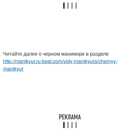
Читайте далее о черном маникюре в разделе
http://manikyur.ru-best.com/vidy-manikyura/chernyy-
manikyur