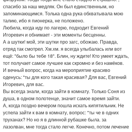
спасибо за наш медляк. Он был единственным, но
запоминающимся. Толька одна рука обхватывала мою
талию, ибо я пионерка, не положено.
Любила, когда иду по лагерю, подходит Евгений
Игоревич и обнимает - эти моменты бесценны.
А а шутки! мой, эти шутки про загс, обожаю. Правда,
отряд так смотрел. Хм.хм. я всегда улыбалась или вот
ещё: "было бы тебе 18". Блин, ну ждите! Кто умеет ждать,
тот получает самое лучшее как скромно и без намёков.
И вечный вопрос, когда на мероприятие красиво
оденусь: "ты для кого такая красивая? Для вас, Евгений
Игоревич, для вас.
Вы всегда знали, когда зайти в комнату. Только Соня из
душа, в одном полотенце, значит самое время зайти.
А, когда поздно вечером пошла искать кипятильник. Не
успела зайти к вам в комнату, вопрос: "ты че в одних
труханах? Но но я в длинной рубашке была. за
лазолван, мне тогда стало легче. Конечно, потом лечение