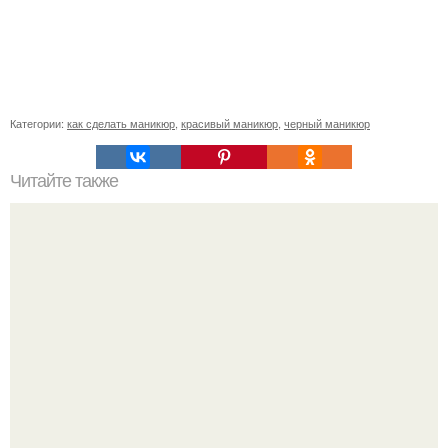
Категории:
как сделать маникюр
,
красивый маникюр
,
черный маникюр
Читайте также
"Голливудская" чистка лица в домашних условиях.