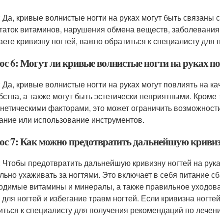
: Да, кривые волнистые ногти на руках могут быть связаны
таток витаминов, нарушения обмена веществ, заболевания 
аете кривизну ногтей, важно обратиться к специалисту для
ос 6: Могут ли кривые волнистые ногти на руках по
: Да, кривые волнистые ногти на руках могут повлиять на к
бства, а также могут быть эстетически неприятными. Кроме 
енетическими факторами, это может ограничить возможност
ание или использование инструментов.
ос 7: Как можно предотвратить дальнейшую кривиз
: Чтобы предотвратить дальнейшую кривизну ногтей на рука
льно ухаживать за ногтями. Это включает в себя питание 
одимые витамины и минералы, а также правильное уходован
 для ногтей и избегание травм ногтей. Если кривизна ногт
иться к специалисту для получения рекомендаций по лече