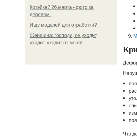
Котэйка? 26 марта - фото за
деревом.
Ищу моделей для отработки?
М
Женщина: господи, он уходит,
уходит, уходит от меня!
Кри
Дефор
Наруш
поя
рас
уто
сли
изм
поя
Что д