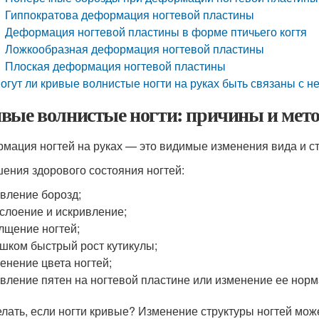
Гиппократова деформация ногтевой пластины
Деформация ногтевой пластины в форме птичьего когтя
Ложкообразная деформация ногтевой пластины
Плоская деформация ногтевой пластины
огут ли кривые волнистые ногти на руках быть связаны с 
вые волнистые ногти: причины и мет
мация ногтей на руках — это видимые изменения вида и ст
ения здорового состояния ногтей:
вление борозд;
слоение и искривление;
лщение ногтей;
шком быстрый рост кутикулы;
енение цвета ногтей;
вление пятен на ногтевой пластине или изменение ее норм
елать, если ногти кривые? Изменение структуры ногтей мож