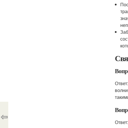
Пос
тра
зна
неп
Заб
сос
кот
Свя
Вопр
Ответ
волни
таким
Вопро
⇦
Ответ