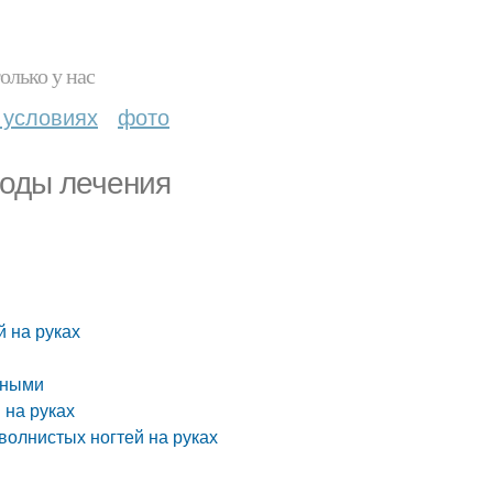
олько у нас
 условиях
фото
тоды лечения
й на руках
нными
 на руках
волнистых ногтей на руках