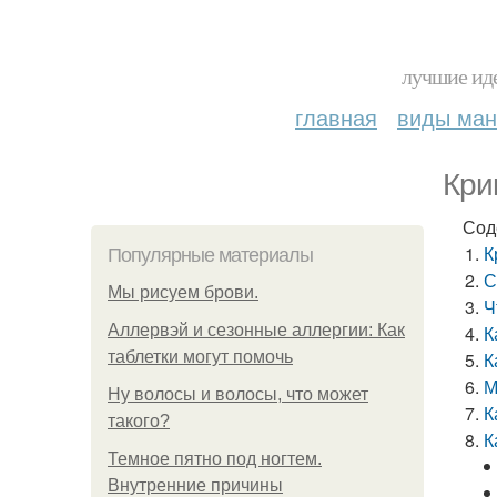
лучшие иде
главная
виды ма
Кри
Сод
К
Популярные материалы
С
Мы рисуем брови.
Ч
Аллервэй и сезонные аллергии: Как
К
таблетки могут помочь
К
М
Ну волосы и волосы, что может
К
такого?
К
Темное пятно под ногтем.
Внутренние причины