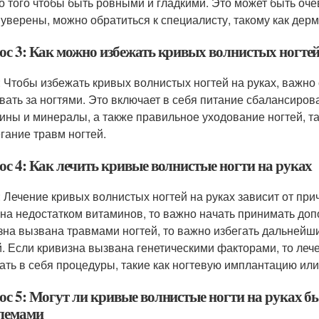
о того чтобы быть ровными и гладкими. Это может быть очев
 уверены, можно обратиться к специалисту, такому как дерм
ос 3: Как можно избежать кривых волнистых ногтей
: Чтобы избежать кривых волнистых ногтей на руках, важно
вать за ногтями. Это включает в себя питание сбалансиро
ины и минералы, а также правильное уходование ногтей, та
егание травм ногтей.
ос 4: Как лечить кривые волнистые ногти на руках
: Лечение кривых волнистых ногтей на руках зависит от при
на недостатком витаминов, то важно начать принимать до
зна вызвана травмами ногтей, то важно избегать дальнейш
й. Если кривизна вызвана генетическими факторами, то ле
ать в себя процедуры, такие как ногтевую имплантацию ил
ос 5: Могут ли кривые волнистые ногти на руках б
лемами