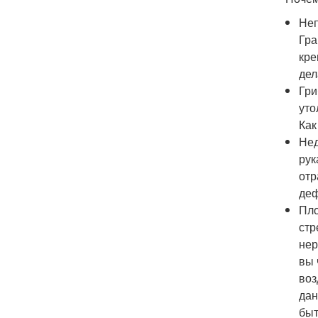
Неп
Гра
кре
дел
Гри
уто
Как
Нед
рук
отр
деф
Пло
стр
нер
вы 
воз
дан
быт