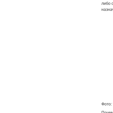
либо 
назна
Фото: 
Почем