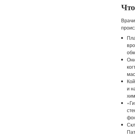
Что
Врачи
проис
Пла
вро
обм
Они
ког
мас
Кой
и н
хим
«Ги
сте
фон
Скл
Пат