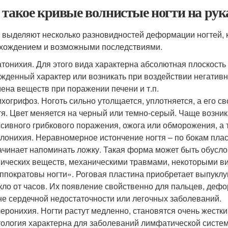
 такое кривые волнистые ногти на рук
 выделяют несколько разновидностей деформации ногтей, 
хождением и возможными последствиями.
тонихия. Для этого вида характерна абсолютная плоскость 
жденный характер или возникать при воздействии негати
ена веществ при поражении печени и т.п.
хогрифоз. Ноготь сильно утолщается, уплотняется, а его св
тя. Цвет меняется на черный или темно-серый. Чаще возни
сивного грибкового поражения, ожога или обморожения, а
лонихия. Неравномерное истончение ногтя – по бокам пла
ачинает напоминать ложку. Такая форма может быть обусл
ических веществ, механическими травмами, некоторыми в
ппократовы ногти». Роговая пластина приобретает выпуклу
кло от часов. Их появление свойственно для пальцев, де
е сердечной недостаточности или легочных заболеваний.
еронихия. Ногти растут медленно, становятся очень жестк
ология характерна для заболеваний лимфатической систе