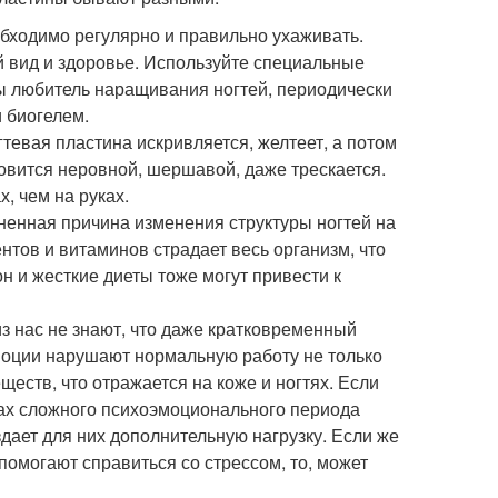
обходимо регулярно и правильно ухаживать.
 вид и здоровье. Используйте специальные
вы любитель наращивания ногтей, периодически
 биогелем.
тевая пластина искривляется, желтеет, а потом
новится неровной, шершавой, даже трескается.
, чем на руках.
ненная причина изменения структуры ногтей на
ентов и витаминов страдает весь организм, что
н и жесткие диеты тоже могут привести к
з нас не знают, что даже кратковременный
эмоции нарушают нормальную работу не только
ществ, что отражается на коже и ногтях. Если
мках сложного психоэмоционального периода
здает для них дополнительную нагрузку. Если же
омогают справиться со стрессом, то, может