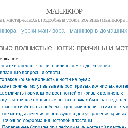
МАНИКЮР
и, мастер-классы, подробные уроки. все виды маникюра т
никюра
уроки маникюра
маникюр в домашних
вые волнистые ногти: причины и ме
ержание
ривые волнистые ногти: причины и методы лечения
вязанные вопросы и ответы
то такое кривые волнистые ногти на руках
акие причины могут вызывать рост кривых волнистых ногте
ак отличить нормальное рост ногтей от кривых волнистых
огут ли кривые волнистые ногти на руках быть наследстве
ак можно избежать проблем с кривыми волнистыми ногтями
акие методы лечения используются для устранения кривых 
Точечная деформация ногтевой пластины
Поперечные борозды при деформации ногтевой пластины