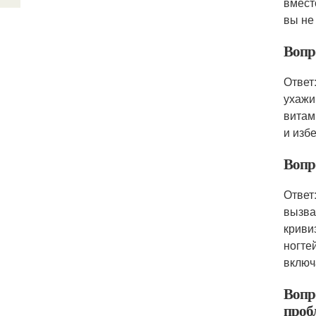
вмест
вы не
Вопр
Ответ
ухажи
витам
и изб
Вопр
Ответ
вызва
криви
ногте
включ
Вопр
проб