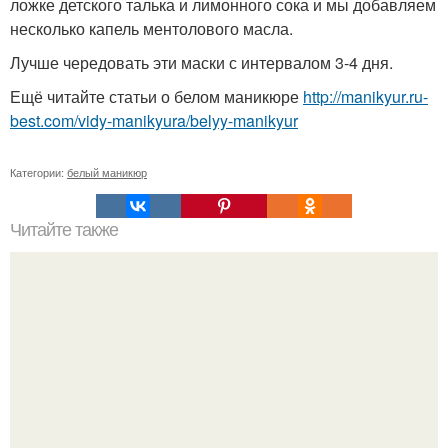
ложке детского талька и лимонного сока и мы добавляем
несколько капель ментолового масла.
Лучше чередовать эти маски с интервалом 3-4 дня.
Ещё читайте статьи о белом маникюре
http://manikyur.ru-
best.com/vidy-manikyura/belyy-manikyur
Категории:
белый маникюр
Читайте также
Как сделать маски для лица на основе желатина.