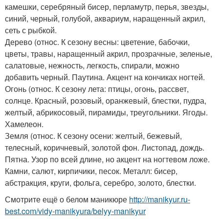
камешки, серебряный бисер, перламутр, перья, звезды,
синий, черный, голубой, аквариум, наращенный акрил,
сеть с рыбкой.
Дерево (относ. К сезону весны: цветение, бабочки,
цветы, травы, наращенный акрил, прозрачные, зеленые,
салатовые, нежность, легкость, спирали, можно
добавить черный. Паутина. Акцент на кончиках ногтей.
Огонь (относ. К сезону лета: птицы, огонь, рассвет,
солнце. Красный, розовый, оранжевый, блестки, пудра,
желтый, абрикосовый, пирамиды, треугольники. Ягоды.
Хамелеон.
Земля (относ. К сезону осени: желтый, бежевый,
телесный, коричневый, золотой фон. Листопад, дождь.
Пятна. Узор по всей длине, но акцент на ногтевом ложе.
Камни, салют, кирпичики, песок. Металл: бисер,
абстракция, круги, фольга, серебро, золото, блестки.
Смотрите ещё о белом маникюре
http://manikyur.ru-
best.com/vidy-manikyura/belyy-manikyur