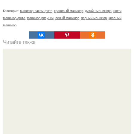
Категории:
маникюр лаком фото
,
красивый маникюр
,
дизайн маникюра
,
ногти
маникюр фото
,
маникюр рисунки
,
белый маникюр
,
черный маникюр
,
красный
маникюр
Читайте также
Очередная подборка интересных и познавательных gif.