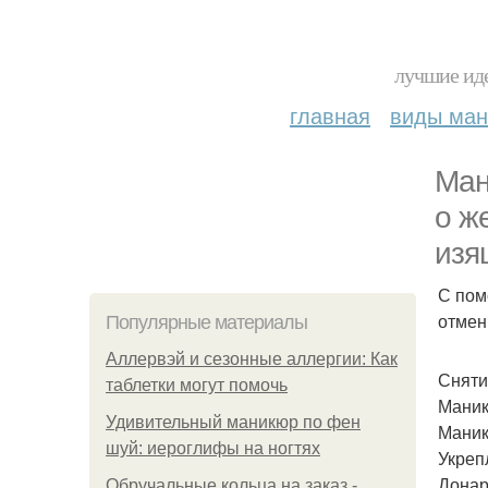
лучшие иде
главная
виды ма
Ман
о ж
изя
С пом
отмен
Популярные материалы
Аллервэй и сезонные аллергии: Как
Снятие
таблетки могут помочь
Маник
Удивительный маникюр по фен
Маник
шуй: иероглифы на ногтях
Укрепл
Донара
Обручальные кольца на заказ -