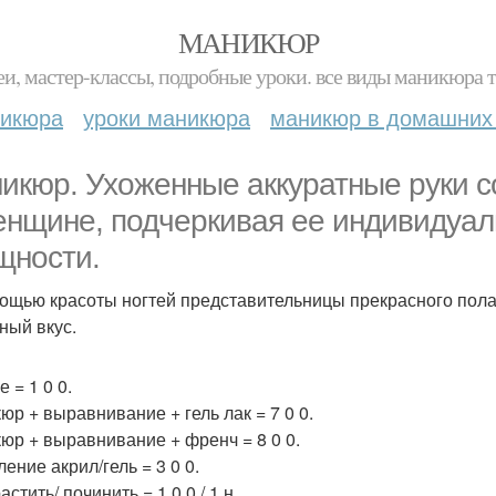
МАНИКЮР
и, мастер-классы, подробные уроки. все виды маникюра т
никюра
уроки маникюра
маникюр в домашних
икюр. Ухоженные аккуратные руки с
енщине, подчеркивая ее индивидуал
щности.
ощью красоты ногтей представительницы прекрасного пола 
ный вкус.
 = 1 0 0.
юр + выравнивание + гель лак = 7 0 0.
юр + выравнивание + френч = 8 0 0.
ение акрил/гель = 3 0 0.
стить/ починить = 1 0 0 / 1 н.