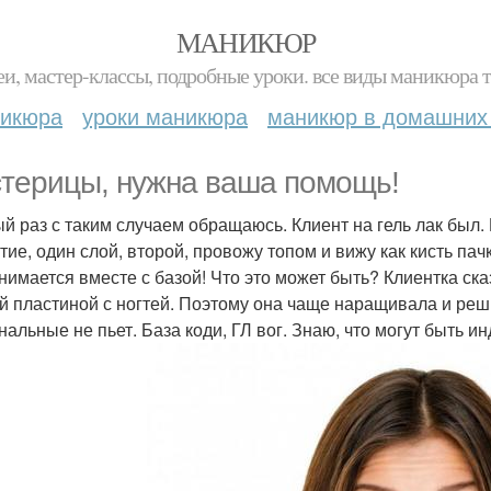
МАНИКЮР
и, мастер-классы, подробные уроки. все виды маникюра т
никюра
уроки маникюра
маникюр в домашних
терицы, нужна ваша помощь!
й раз с таким случаем обращаюсь. Клиент на гель лак был.
тие, один слой, второй, провожу топом и вижу как кисть па
снимается вместе с базой! Что это может быть? Клиентка сказ
й пластиной с ногтей. Поэтому она чаще наращивала и реш
нальные не пьет. База коди, ГЛ вог. Знаю, что могут быть и