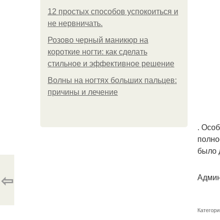
12 простых способов успокоиться и
не нервничать.
Розово черный маникюр на
короткие ногти: как сделать
стильное и эффективное решение
Волны на ногтях больших пальцев:
причины и лечение
. Осо
полно
было 
⇦
Админ
Категори