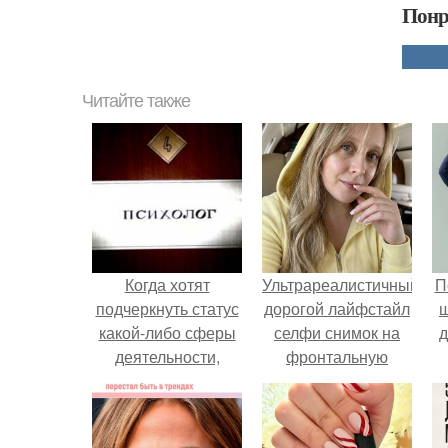
Понр
Читайте также
Когда хотят
Ультрареалистичный
П
подчеркнуть статус
дорогой лайфстайл
какой-либо сферы
селфи снимок на
д
деятельности,
фронтальную
порой говорят:
камеру.
"Высокая" (высокая
кухня, высокая