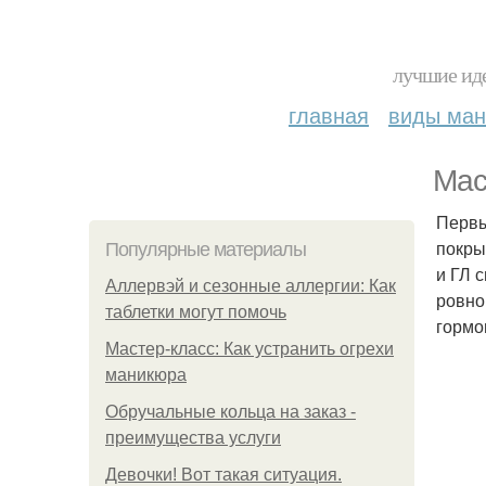
лучшие иде
главная
виды ма
Мас
Первы
покры
Популярные материалы
и ГЛ 
Аллервэй и сезонные аллергии: Как
ровно
таблетки могут помочь
гормо
Мастер-класс: Как устранить огрехи
маникюра
Обручальные кольца на заказ -
преимущества услуги
Девочки! Вот такая ситуация.