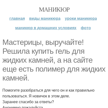
МАНИКЮР
главная
виды маникюра
уроки маникюра
маникюр в домашних условиях
фото
Мастерицы, выручайте!
Решила купить гель для
жидких камней, а на сайте
еще есть полимер для жидких
камней.
Помогите разобраться для чего он и как правильно
пользоваться. Я новичок в этом деле.
Заранее спасибо за ответы?
Анонимно пожалуйста