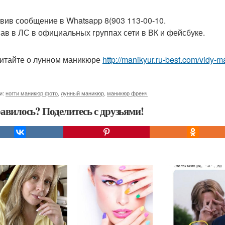
вив сообщение в Whatsapp 8(903 113-00-10.
ав в ЛС в официальных группах сети в ВК и фейсбуке.
итайте о лунном маникюре
http://manikyur.ru-best.com/vidy-
и:
ногти маникюр фото
,
лунный маникюр
,
маникюр френч
авилось? Поделитесь с друзьями!