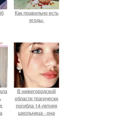
йб
Как правильно eсть
ягоды.
ала
В нижегородской
ь
области трагически
д
погибла 14-летняя
а
школьница - она
покончила с собой
на фоне подготовки
ор
к контрольной по