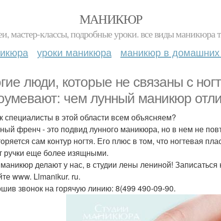
МАНИКЮР
и, мастер-классы, подробные уроки. все виды маникюра т
никюра
уроки маникюра
маникюр в домашних
гие люди, которые не связаны с но
оумевают: чем лунный маникюр отли
к специалисты в этой области всем объясняем?
ный френч - это подвид лунного маникюра, но в нем не пов
торяется сам контур ногтя. Его плюс в том, что ногтевая пла
т ручки еще более изящными.
 маникюр делают у нас, в студии лены лениной! Записаться к
те www. Llmanikur. ru.
шив звонок на горячую линию: 8(499 490-09-90.