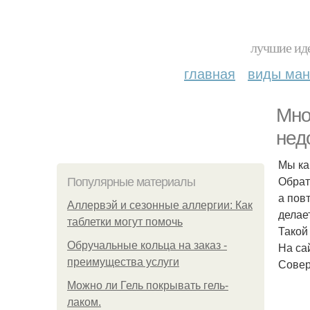
лучшие иде
главная
виды ма
Мно
нед
Мы ка
Обрат
Популярные материалы
а пов
Аллервэй и сезонные аллергии: Как
делае
таблетки могут помочь
Такой
Обручальные кольца на заказ -
На сай
преимущества услуги
Совер
Можно ли Гель покрывать гель-
лаком.