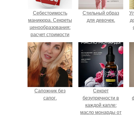
Себестоимость
Стильный образ
У
маникюра. Секреты
для девочек.
д
ценообразования:
расчет стоимости
услуг (Beautyday.
Сапожник без
Секрет
сапог.
безупречности в
каждой капле:
масло монарды от
Demi Sweet.