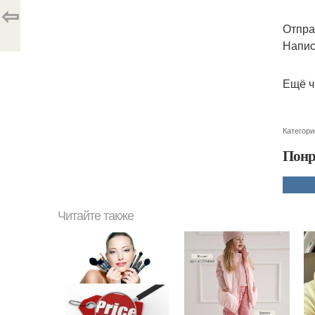
⇦
Отпра
Напис
Ещё ч
Категори
Понр
Читайте также