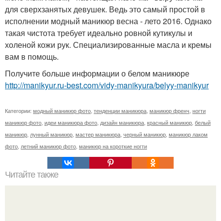
для сверхзанятых девушек. Ведь это самый простой в
исполнении модный маникюр весна - лето 2016. Однако
такая чистота требует идеально ровной кутикулы и
холеной кожи рук. Специализированные масла и кремы
вам в помощь.
Получите больше информации о белом маникюре
http://manikyur.ru-best.com/vidy-manikyura/belyy-manikyur
Категории:
модный маникюр фото
,
тенденции маникюра
,
маникюр френч
,
ногти
маникюр фото
,
идеи маникюра фото
,
дизайн маникюра
,
красный маникюр
,
белый
маникюр
,
лунный маникюр
,
мастер маникюра
,
черный маникюр
,
маникюр лаком
фото
,
летний маникюр фото
,
маникюр на короткие ногти
Читайте также