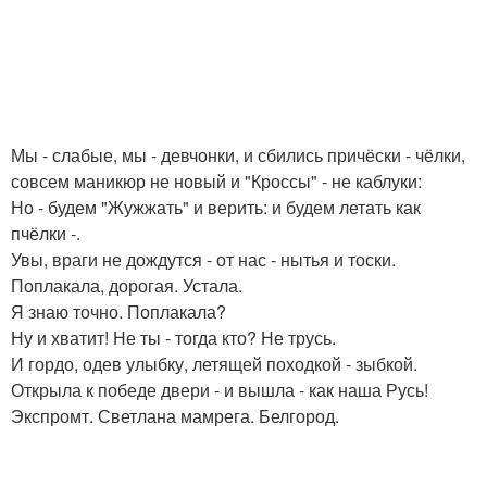
Мы - слабые, мы - девчонки, и сбились причёски - чёлки,
совсем маникюр не новый и "Кроссы" - не каблуки:
Но - будем "Жужжать" и верить: и будем летать как
пчёлки -.
Увы, враги не дождутся - от нас - нытья и тоски.
Поплакала, дорогая. Устала.
Я знаю точно. Поплакала?
Ну и хватит! Не ты - тогда кто? Не трусь.
И гордо, одев улыбку, летящей походкой - зыбкой.
Открыла к победе двери - и вышла - как наша Русь!
Экспромт. Светлана мамрега. Белгород.