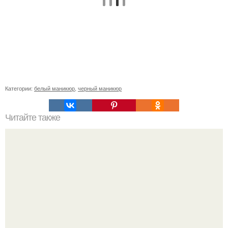
Категории:
белый маникюр
,
черный маникюр
Читайте также
Текст для рекламы мастера маникюра. Как мастеру
маникюра запустить сарафанный маркетинг?