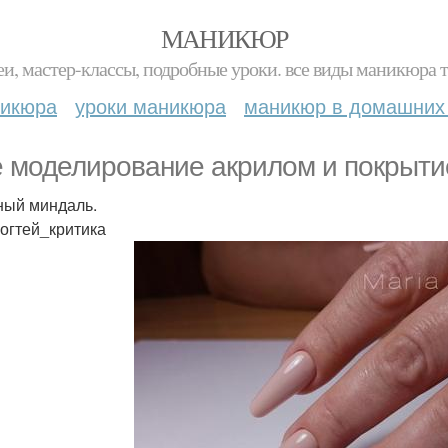
МАНИКЮР
и, мастер-классы, подробные уроки. все виды маникюра т
никюра
уроки маникюра
маникюр в домашних
 моделирование акрилом и покрытие 
ый миндаль.
огтей_критика