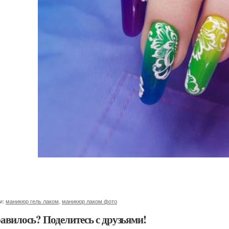
и:
маникюр гель лаком
,
маникюр лаком фото
авилось? Поделитесь с друзьями!