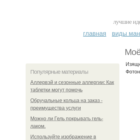
лучшие иде
главная
виды ма
Моё
Изящн
Фотон
Популярные материалы
Аллервэй и сезонные аллергии: Как
таблетки могут помочь
Обручальные кольца на заказ -
преимущества услуги
Можно ли Гель покрывать гель-
лаком.
Используйте изображение в