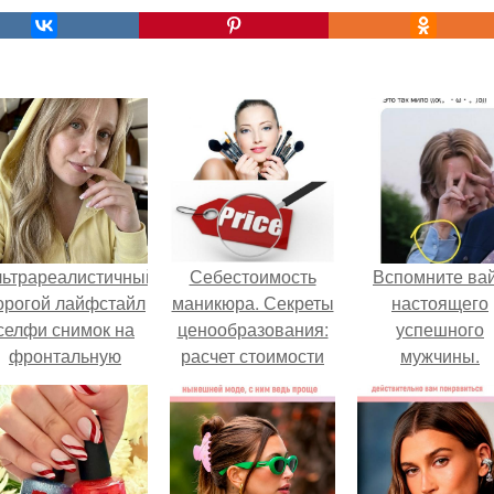
льтрареалистичный
Себестоимость
Вспомните ва
орогой лайфстайл
маникюра. Секреты
настоящего
селфи снимок на
ценообразования:
успешного
фронтальную
расчет стоимости
мужчины.
камеру.
услуг (Beautyday.