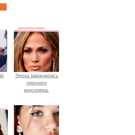
йб
Эпоха закончилась
плотного
консилера.