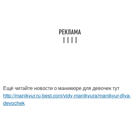
Ещё читайте новости о маникюре для девочек тут
http://manikyur.ru-best.com/vidy-manikyura/manikyur-dlya-
devochek