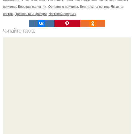
причины
,
Борозды на ногтях
,
Основные причины
,
Вмятины на ногтях
,
Ямки на
ногтях
,
Грибковые инфекции
,
Ногтевой псориаз
Читайте также
От этой маски волосы как сумасшедшие растут!