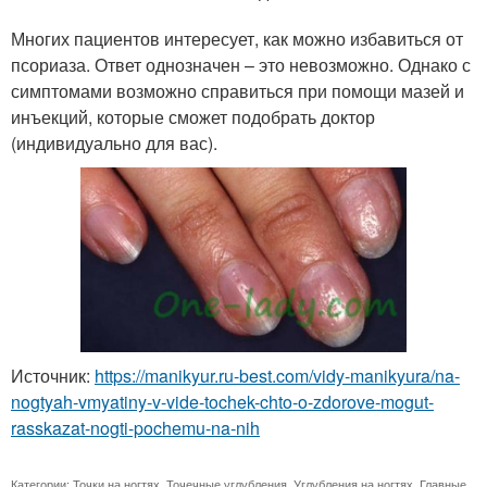
Многих пациентов интересует, как можно избавиться от
псориаза. Ответ однозначен – это невозможно. Однако с
симптомами возможно справиться при помощи мазей и
инъекций, которые сможет подобрать доктор
(индивидуально для вас).
Источник:
https://manikyur.ru-best.com/vidy-manikyura/na-
nogtyah-vmyatiny-v-vide-tochek-chto-o-zdorove-mogut-
rasskazat-nogti-pochemu-na-nih
Категории:
Точки на ногтях
,
Точечные углубления
,
Углубления на ногтях
,
Главные