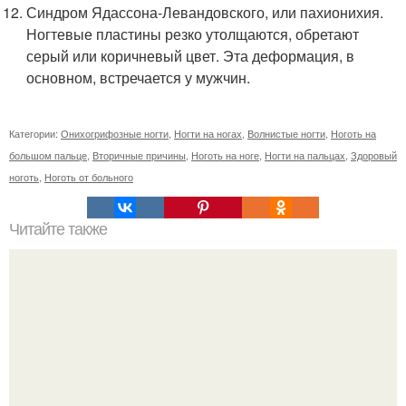
Синдром Ядассона-Левандовского, или пахионихия.
Ногтевые пластины резко утолщаются, обретают
серый или коричневый цвет. Эта деформация, в
основном, встречается у мужчин.
Категории:
Онихогрифозные ногти
,
Ногти на ногах
,
Волнистые ногти
,
Ноготь на
большом пальце
,
Вторичные причины
,
Ноготь на ноге
,
Ногти на пальцах
,
Здоровый
ноготь
,
Ноготь от больного
Читайте также
Цитаты про маникюр. 20 золотых цитат Коко шанель: