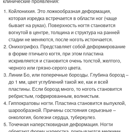
клинические проявления:
Койлонихия. Это ложкообразная деформация,
которая изредка встречается в области ног (чаще
бывает на руках). Поверхность ногтя становится
вогнутой в центре, толщина и структура на ранней
стадии не меняются, после ноготь истончается.
Онихогрифоз. Представляет собой деформирование
в форме птичьего когтя, при этом пластина
искривляется и становится очень толстой, желтого,
черного или грязно-серого цвета.
Линии Бо, или поперечные борозды. Глубина борозд –
до 1 мм, цвет углублений такой же, как и всей
пластины. Если борозд много, то ноготь становится
ребристым, гофрированным, волнистым.
Гиппократовы ногти. Пластина становится выпуклой,
шарообразной. Причины состояния серьезные –
онкология, болезни сердца, туберкулез.
Точечная наперстковидная деформация. Ногти
обретают форму наперстка, покрываются мелкими