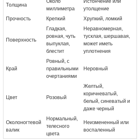
Около
Истончение или
Толщина
миллиметра
утолщение
Прочность
Крепкий
Хрупкий, ломкий
Гладкая,
Неравномерная,
ровная, чуть
тусклая, шершавая,
Поверхность
выпуклая,
может иметь
блестит
уплотнения
Ровный, с
Край
правильными
Неровный
очертаниями
Желтый,
коричневатый,
Цвет
Розовый
белый, синеватый и
даже черный
Нормальный,
Околоногтевой
Неизмененный или
телесного
валик
воспаленный
цвета