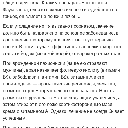
общего действия. К таким препаратам относится
Флукозанол, однако помимо сильного воздействия на
грибок, он влияет на почки и печень.
Если утолщение ногтя вызвано псориазом, лечение
должно быть направлено на основное заболевание, в
дополнение к которому проводят местную терапию
ногтей. В этом случае эффективны ванночки с морской
солью и йодом (морской водой), отварами разных трав.
При врожденной пахионихии (чаще ею страдают
мужчины), врач назначает фолиевую кислоту (витамин
В9), рибофлавин (витамин В2), витамин А и его
производные — ароматические ретиноиды, желатин,
возможен прием гормональных препаратов. Ноготь
размягчают уреапластом с последующим удалением, а
затем втирают в его ложе кортикостероидные мази,
крема с витамином А. Однако, лечение не всегда бывает
успешным.
После травмы ногтя (скола или удара) чаще всего он