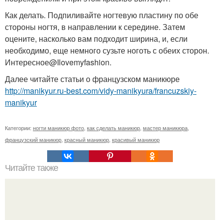
Как делать. Подпиливайте ногтевую пластину по обе
стороны ногтя, в направлении к середине. Затем
оцените, насколько вам подходит ширина, и, если
необходимо, еще немного сузьте ноготь с обеих сторон.
Интересное@Ilovemyfashion.
Далее читайте статьи о французском маникюре
http://manikyur.ru-best.com/vidy-manikyura/francuzskiy-
manikyur
Категории:
ногти маникюр фото
,
как сделать маникюр
,
мастер маникюра
,
французский маникюр
,
красный маникюр
,
красивый маникюр
Читайте также