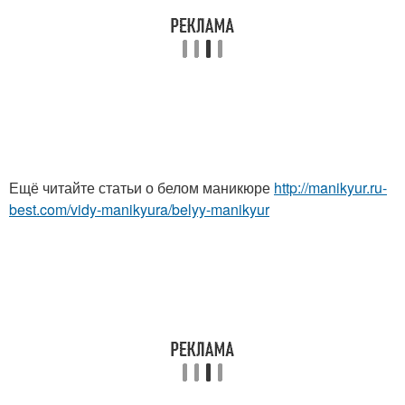
Ещё читайте статьи о белом маникюре
http://manikyur.ru-
best.com/vidy-manikyura/belyy-manikyur