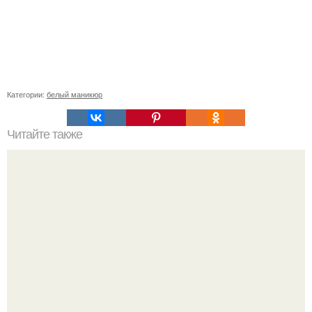
Категории:
белый маникюр
Читайте также
Выравнивание ногтевой пластины. Пожалуй, самый
популярный вопрос среди клиентов: "что такое
выравнивание ногтевой пластины и для чего это нужно