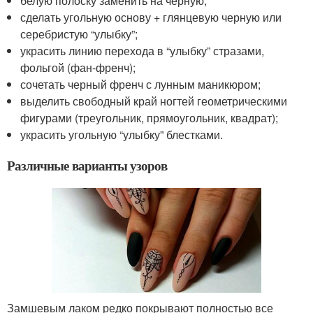
белую полоску заменить на черную;
сделать угольную основу + глянцевую черную или
серебристую “улыбку”;
украсить линию перехода в “улыбку” стразами,
фольгой (фан-френч);
сочетать черный френч с лунным маникюром;
выделить свободный край ногтей геометрическими
фигурами (треугольник, прямоугольник, квадрат);
украсить угольную “улыбку” блестками.
Различные варианты узоров
Замшевым лаком редко покрывают полностью все