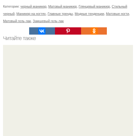
Категории:
черный маникюр
,
Матовый маникюр
,
Глянцевый маникюр
,
Стильный
черный
,
Маникюр на ногтях
,
Главные тренды
,
Модные тенденции
,
Матовые ногти
,
Матовый гель-лак
,
Замшевый гель-лак
Читайте также
Сколько отрастает ноготь. Как происходит процесс роста
ногтей