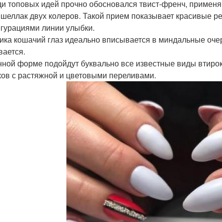
ди топовых идей прочно обосновался твист-френч, применя
 шеллак двух колеров. Такой прием показывает красивые р
гурациями линии улыбки.
ника кошачий глаз идеально вписывается в миндальные оче
вается.
анной форме подойдут буквально все известные виды втирок
ков с растяжной и цветовыми переливами.