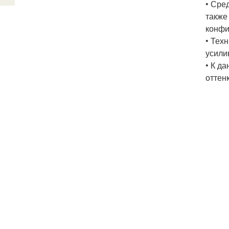
• Сре
также
конфи
• Тех
усили
• К д
оттен