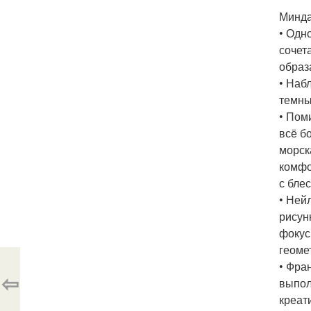
Минда
• Одн
сочет
образ
• Наб
темны
• Пом
всё б
морск
комфо
с бле
• Ней
рисун
фокус
геоме
• Фра
⇦
выпол
креат