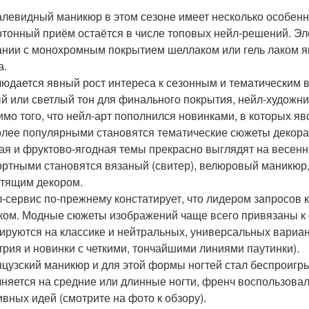
левидный маникюр в этом сезоне имеет несколько особенн
отонный приём остаётся в числе топовых нейл-решений. Эл
ании с монохромным покрытием шеллаком или гель лаком 
а.
людается явный рост интереса к сезонным и тематическим
й или светлый тон для финального покрытия, нейл-художни
имо того, что нейл-арт пополнился новинками, в которых явс
олее популярными становятся тематические сюжеты декора 
ая и фруктово-ягодная темы прекрасно выглядят на весенн
ртными становятся вязаный (свитер), велюровый маникюр,
стящим декором.
л-сервис по-прежнему констатирует, что лидером запросов
ком. Модные сюжеты изображений чаще всего привязаны к
ируются на классике и нейтральных, универсальных вариан
трия и новинки с четкими, тончайшими линиями паутинки).
нцузский маникюр и для этой формы ногтей стал беспроиг
няется на средние или длинные ногти, френч воспользовал
ивных идей (смотрите на фото к обзору).