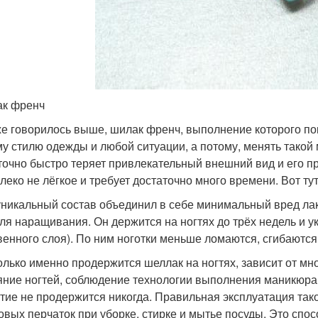
к френч
же говорилось выше, шилак френч, выполнение которого по
у стилю одежды и любой ситуации, а потому, менять такой 
точно быстро теряет привлекательный внешний вид и его пр
алеко не лёгкое и требует достаточно много времени. Вот т
уникальный состав объединил в себе минимальный вред лак
для наращивания. Он держится на ногтях до трёх недель и ук
венного слоя). По ним ноготки меньше ломаются, сгибаются 
колько именно продержится шеллак на ногтях, зависит от мно
яние ногтей, соблюдение технологии выполнения маникюра 
тие не продержится никогда. Правильная эксплуатация так
овых перчаток при уборке, стирке и мытье посуды. Это спо