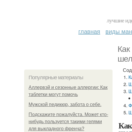
лучшие иде
главная
виды ма
Как
шел
Сод
К
Популярные материалы
Ш
Аллервэй и сезонные аллергии: Как
Ш
таблетки могут помочь
Мужской педикюр, забота о себе.
Ф
Ш
Подскажите пожалуйста. Может кто-
нибудь пользуется такими гелями
Как
для выкладного френча?