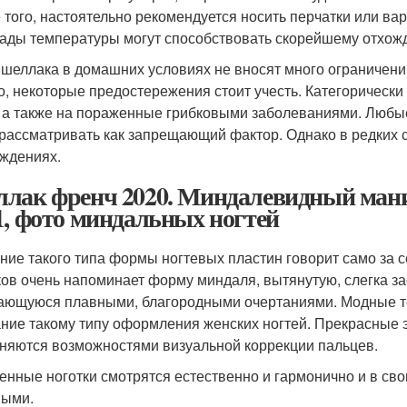
 того, настоятельно рекомендуется носить перчатки или вар
ады температуры могут способствовать скорейшему отхож
 шеллака в домашних условиях не вносят много ограничен
о, некоторые предостережения стоит учесть. Категорическ
, а также на пораженные грибковыми заболеваниями. Любы
 рассматривать как запрещающий фактор. Однако в редких с
ждениях.
лак френч 2020. Миндалевидный мани
1, фото миндальных ногтей
ние такого типа формы ногтевых пластин говорит само за 
ков очень напоминает форму миндаля, вытянутую, слегка за
ающуюся плавными, благородными очертаниями. Модные те
ние такому типу оформления женских ногтей. Прекрасные э
няются возможностями визуальной коррекции пальцев.
енные ноготки смотрятся естественно и гармонично и в сво
ными.