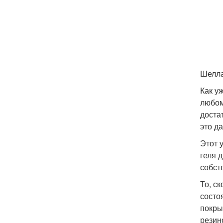
Шелла
Как у
любом
доста
это д
Этот 
геля 
собст
То, с
состо
покры
резин