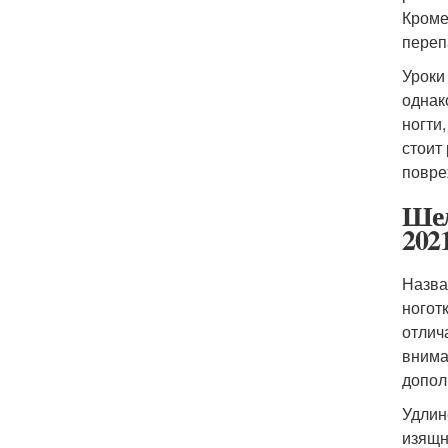
Кроме
переп
Уроки
однак
ногти
стоит
повре
Шел
202
Назва
ногот
отлич
внима
допол
Удлин
изящ