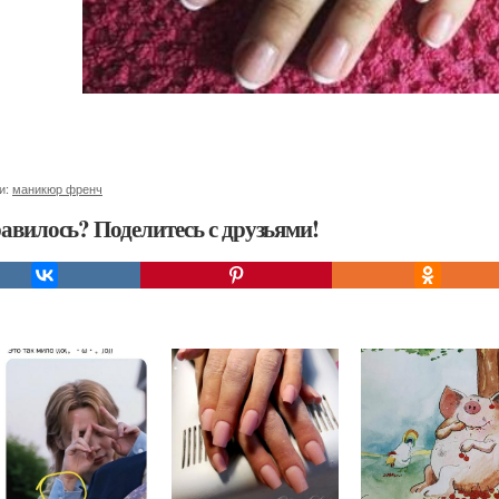
и:
маникюр френч
авилось? Поделитесь с друзьями!