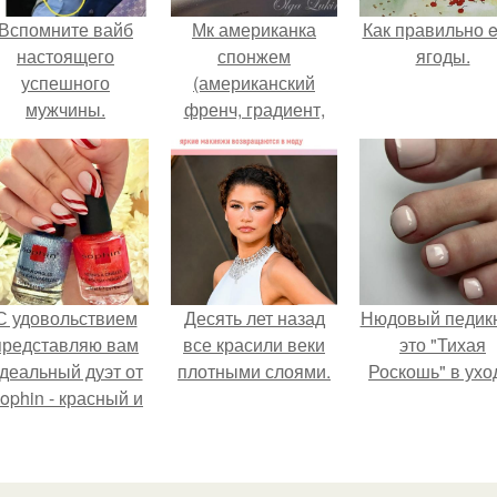
Вспомните вайб
Мк американка
Как правильно e
настоящего
спонжем
ягоды.
успешного
(американский
мужчины.
френч, градиент,
омбре).
С удовольствием
Десять лет назад
Нюдовый педикю
представляю вам
все красили веки
это "Тихая
деальный дуэт от
плотными слоями.
Роскошь" в ухо
ophin - красный и
иний оттенки Sand
ffect номер 0299 и
номер 0262.