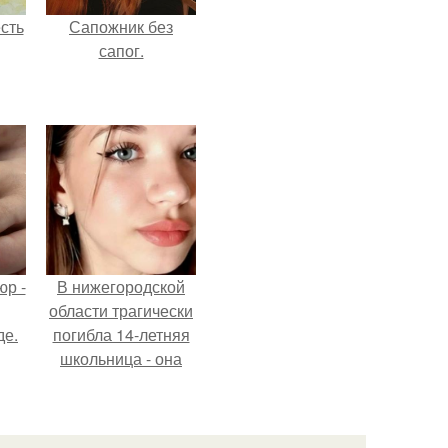
сть
Сапожник без
сапог.
р -
В нижегородской
области трагически
де.
погибла 14-летняя
школьница - она
покончила с собой
на фоне подготовки
к контрольной по