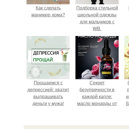
Как сделать
Подборка стильной
маникюр дома?
школьной одежды
для мальчиков с
WB.
Прощаемся с
Секрет
депрессией: хватит
безупречности в
выпрашивать
каждой капле:
и
деньги у мужа!
масло монарды от
S
Demi Sweet.
с
E