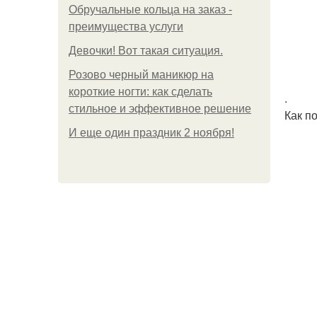
Обручальные кольца на заказ -
преимущества услуги
Девочки! Вот такая ситуация.
Розово черный маникюр на
короткие ногти: как сделать
.
стильное и эффективное решение
Как п
И еще один праздник 2 ноября!