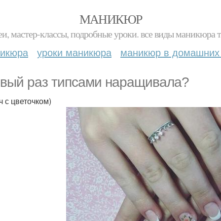
МАНИКЮР
и, мастер-классы, подробные уроки. все виды маникюра т
никюра
уроки маникюра
маникюр в домашних
вый раз типсами наращивала?
ч с цветочком)