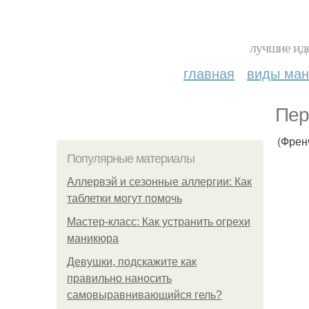
лучшие иде
главная
виды ма
Пер
(Френ
Популярные материалы
Аллервэй и сезонные аллергии: Как
таблетки могут помочь
Мастер-класс: Как устранить огрехи
маникюра
Девушки, подскажите как
правильно наносить
самовыравнивающийся гель?