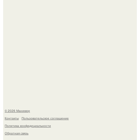
свифт.
В нижегородской области трагически погибла 14-летняя
школьница - она покончила с собой на фоне подготовки к
контрольной по английскому языку.
© 2026 Маникюр
Контакты
Пользовательское соглашение
Политика конфидециальности
Обратная связь