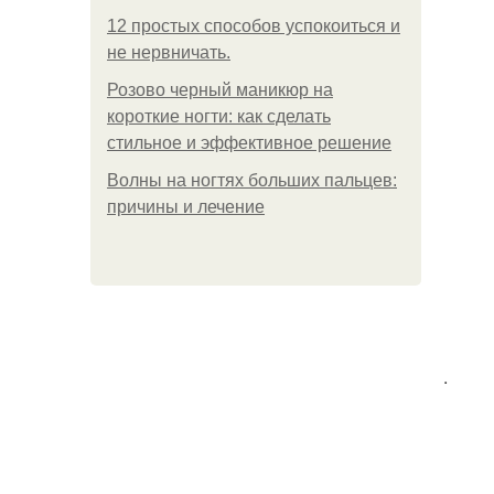
12 простых способов успокоиться и
не нервничать.
Розово черный маникюр на
короткие ногти: как сделать
стильное и эффективное решение
Волны на ногтях больших пальцев:
причины и лечение
.