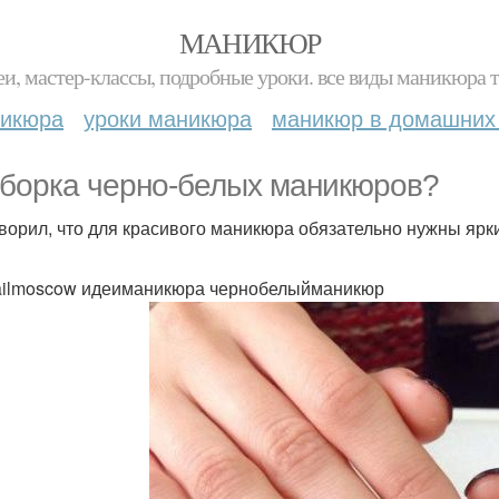
МАНИКЮР
и, мастер-классы, подробные уроки. все виды маникюра т
никюра
уроки маникюра
маникюр в домашних
борка черно-белых маникюров?
оворил, что для красивого маникюра обязательно нужны ярк
ailmoscow идеиманикюра чернобелыйманикюр