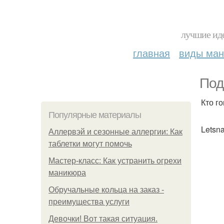
лучшие иде
главная
виды ма
Под
Кто г
Популярные материалы
Letsn
Аллервэй и сезонные аллергии: Как
таблетки могут помочь
Мастер-класс: Как устранить огрехи
маникюра
Обручальные кольца на заказ -
преимущества услуги
Девочки! Вот такая ситуация.