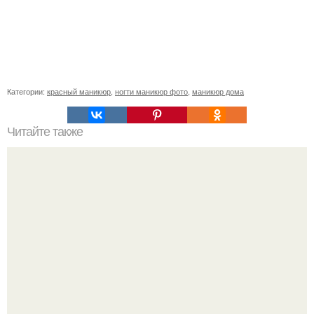
Категории:
красный маникюр
,
ногти маникюр фото
,
маникюр дома
Читайте также
Памятка ДЛЯ клиентов маникюра. Информация для
моих дорогих и уважаемых клиентов.