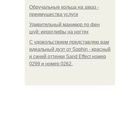
Обручальные кольца на заказ -
преимущества услуги
Удивительный маникюр по фен
шуй: иероглифы на ногтях
С удовольствием представляю вам
идеальный дуэт от Sophin - красный
и синий оттенки Sand Effect номер
0299 и номер 0262.