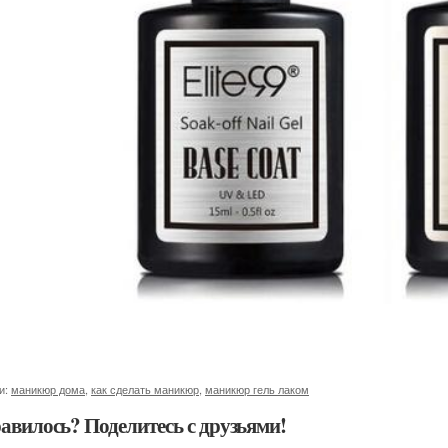
и:
маникюр дома
,
как сделать маникюр
,
маникюр гель лаком
авилось? Поделитесь с друзьями!