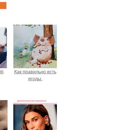
йб
Как правильно eсть
ягоды.