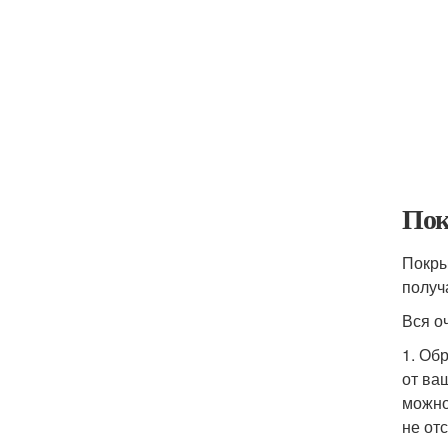
Пок
Покры
получ
Вся о
1. Об
от ва
можно
не от