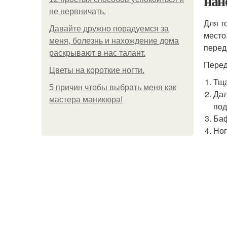
нан
не нервничать.
Для т
Давайте дружно порадуемся за
место
меня, болезнь и нахождение дома
перед
раскрывают в нас талант.
Перед
Цветы на короткие ногти.
Тща
5 причин чтобы выбрать меня как
Дал
мастера маникюра!
под
Баф
Ног