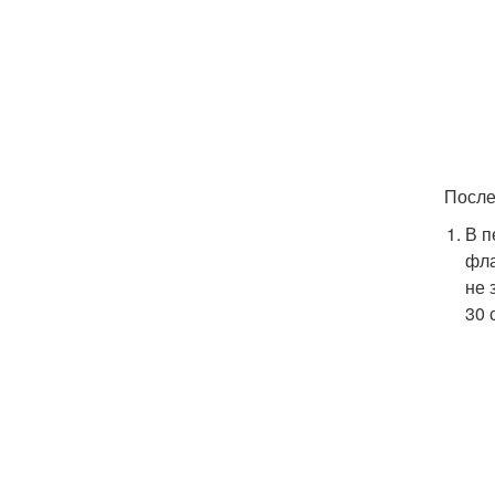
После
В п
фла
не 
30 