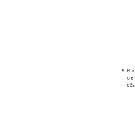
И в
сня
обы