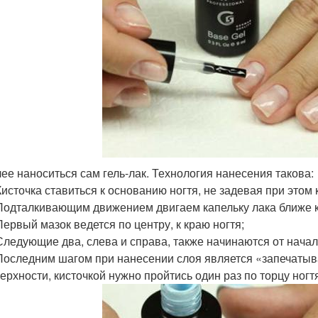
ее наноситься сам гель-лак. Технология нанесения такова:
источка ставиться к основанию ногтя, не задевая при этом 
одталкивающим движением двигаем капельку лака ближе к 
ервый мазок ведется по центру, к краю ногтя;
ледующие два, слева и справа, также начинаются от начала
оследним шагом при нанесении слоя является «запечатыва
ерхности, кисточкой нужно пройтись один раз по торцу ногт