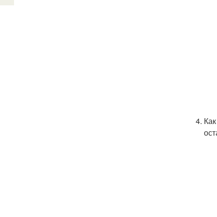
Как
ост