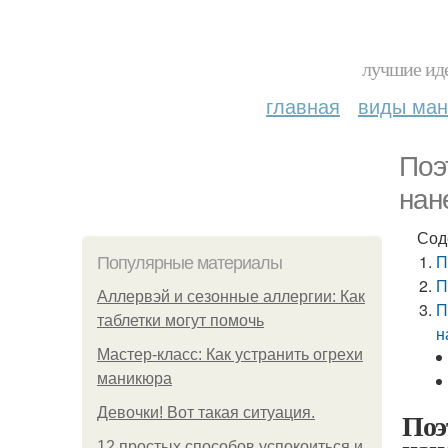
лучшие иде
главная
виды ма
Поэ
нан
Сод
П
Популярные материалы
П
Аллервэй и сезонные аллергии: Как
П
таблетки могут помочь
н
Мастер-класс: Как устранить огрехи
маникюра
Девочки! Вот такая ситуация.
Поэ
12 простых способов успокоиться и