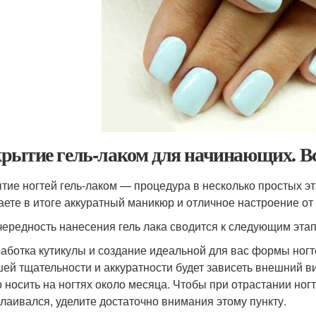
рытие гель-лаком для начинающих. В
тие ногтей гель-лаком — процедура в несколько простых э
аете в итоге аккуратный маникюр и отличное настроение от 
чередность нанесения гель лака сводится к следующим эта
работка кутикулы и создание идеальной для вас формы ногте
шей тщательности и аккуратности будет зависеть внешний ви
 носить на ногтях около месяца. Чтобы при отрастании ног
слаивался, уделите достаточно внимания этому пункту.