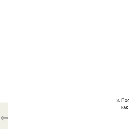
Пос
как
⇦