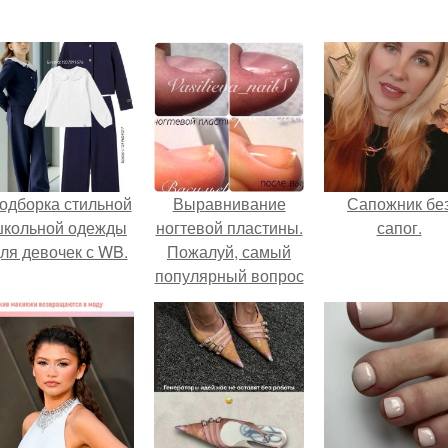
одборка стильной
Выравнивание
Сапожник бе
школьной одежды
ногтевой пластины.
сапог.
ля девочек с WB.
Пожалуй, самый
популярный вопрос
среди клиентов:
"что такое
выравнивание
ногтевой пластины
и для чего это
нужно