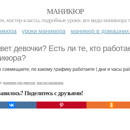
МАНИКЮР
и, мастер-классы, подробные уроки. все виды маникюра т
никюра
уроки маникюра
маникюр в домашних
вет девочки? Есть ли те, кто работа
икюра?
ы совмещаете, по какому графику работаете ( дни и часы ра
и:
маникюр для девочек
,
мастер маникюра
авилось? Поделитесь с друзьями!