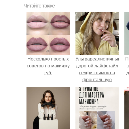
Читайте также
Несколько простых
Ультрареалистичный
П
советов по макияжу
дорогой лайфстайл
губ.
селфи снимок на
д
фронтальную
камеру.