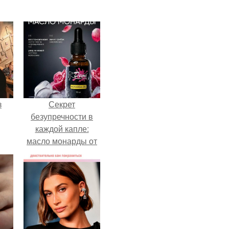
з
Секрет
безупречности в
каждой капле:
масло монарды от
Demi Sweet.