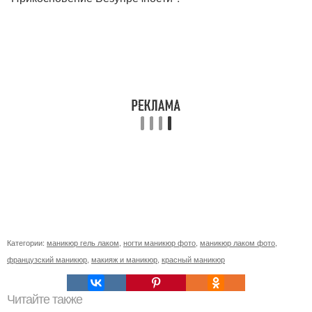
Категории:
маникюр гель лаком
,
ногти маникюр фото
,
маникюр лаком фото
,
французский маникюр
,
макияж и маникюр
,
красный маникюр
Читайте также