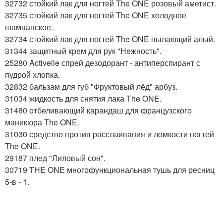
32732 стойкий лак для ногтей The ONE розовый аметист.
32735 стойкий лак для ногтей The ONE холодное
шампанское.
32734 стойкий лак для ногтей The ONE пылающий алый.
31344 защитный крем для рук "Нежность".
25280 Activelle спрей дезодорант - антиперспирант с
пудрой хлопка.
32832 бальзам для губ "Фруктовый лёд" арбуз.
31034 жидкость для снятия лака The ONE.
31480 отбеливающий карандаш для французского
маникюра The ONE.
31030 средство против расслаивания и ломкости ногтей
The ONE.
29187 плед "Лиловый сон".
30719 THE ONE многофункциональная тушь для ресниц
5-в - 1.