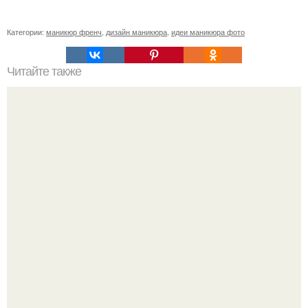
Категории:
маникюр френч
,
дизайн маникюра
,
идеи маникюра фото
Читайте также
Как ухаживать за ногтями подростка. Главное, что
подростки должны знать об уходе за ногтями?